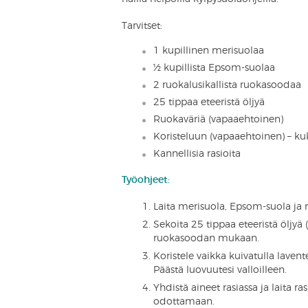
Tarvitset:
1 kupillinen merisuolaa
½ kupillista Epsom-suolaa
2 ruokalusikallista ruokasoodaa
25 tippaa eteeristä öljyä
Ruokaväriä (vapaaehtoinen)
Koristeluun (vapaaehtoinen) – kuka
Kannellisia rasioita
Työohjeet:
Laita merisuola, Epsom-suola ja 
Sekoita 25 tippaa eteeristä öljyä
ruokasoodan mukaan.
Koristele vaikka kuivatulla laventel
Päästä luovuutesi valloilleen.
Yhdistä aineet rasiassa ja laita r
odottamaan.