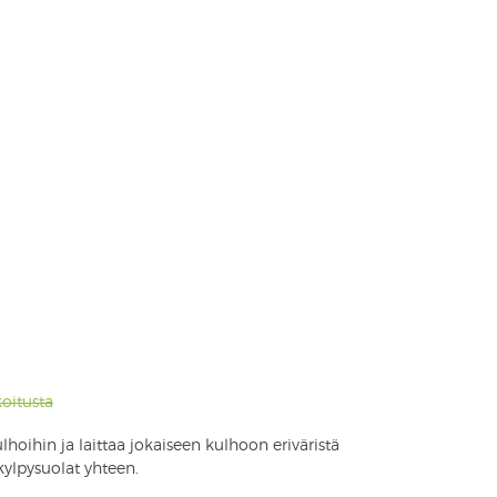
oitusta
ulhoihin ja laittaa jokaiseen kulhoon eriväristä
 kylpysuolat yhteen.