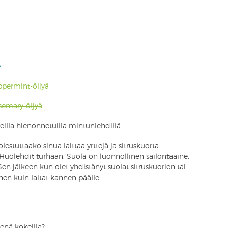
e
ppermint-öljyä
semary-öljyä
reilla hienonnetuilla mintunlehdillä
lestuttaako sinua laittaa yrttejä ja sitruskuorta
Huolehdit turhaan. Suola on luonnollinen säilöntäaine,
en jälkeen kun olet yhdistänyt suolat sitruskuorien tai
nen kuin laitat kannen päälle.
enä kokeilla?