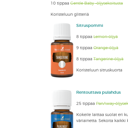
10 tippaa
Gentle Baby -öljysekoitusta
Koristeluun glitteriä
Sitruspommi
8 tippaa
Lemon-öljyä
9 tippaa
Orange-öljyä
8 tippaa
Tangerine-öljyä
Koristeluun sitruskuorta
Rentouttava pulahdus
25 tippaa
PanAway-öljysek
Kokeile laittaa suolat eri k
väriainetta. Sekoita kaikki