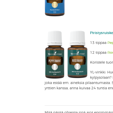
Piristysruisk
13 tippaa
Pe
12 tippaa
Ro
Koristele tuo
YL-vinkki: Huo
kylpysolaan? 
joka estää em. aineksia pilaantumasta. S
yrttien kanssa, anna kuivaa 24 tuntia en
Mitä näistä ohjeista sinä aiot ensimmäis