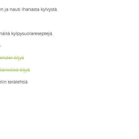
 ja nauti ihanasta kylvystä.
äitä kylpysuolareseptejä.
s
ender-öljyä
darwood-öljyä
lin terälehtiä