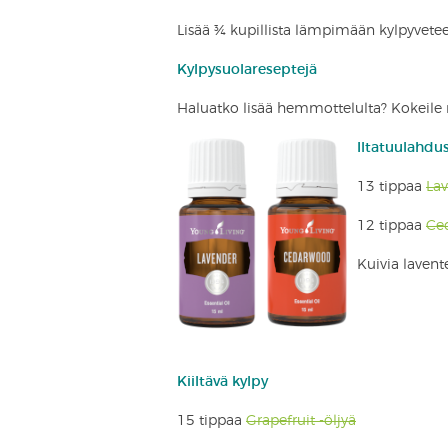
Lisää ¾ kupillista lämpimään kylpyveteen
Kylpysuolareseptejä
Haluatko lisää hemmottelulta? Kokeile n
Iltatuulahdu
13 tippaa
Lav
12 tippaa
Ce
Kuivia lavente
Kiiltävä kylpy
15 tippaa
Grapefruit -öljyä