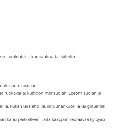
n terälehtiä, sitruunankuorta, kiillettä
ruokasooda astiaan.
 (ja ruokaväriä) kulhoon merisuolan, Epsom-suolan ja
illa, kukan terälehdillä, sitruunankuorilla tai glitterillä!
asian kansi paikoilleen. Laita kaappiin seuraavaa kylpyäsi