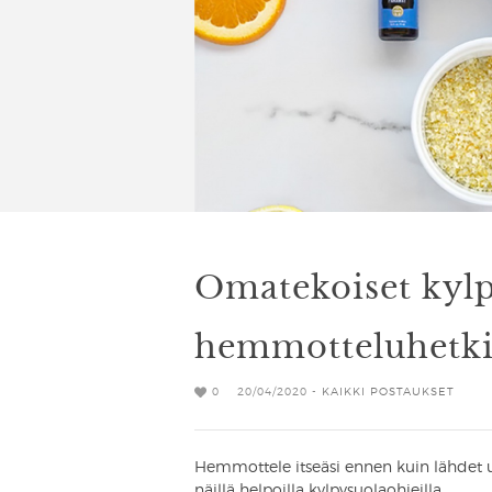
Omatekoiset kylp
hemmotteluhetki
0
20/04/2020 -
KAIKKI POSTAUKSET
Hemmottele itseäsi ennen kuin lähdet u
näillä helpoilla kylpysuolaohjeilla.