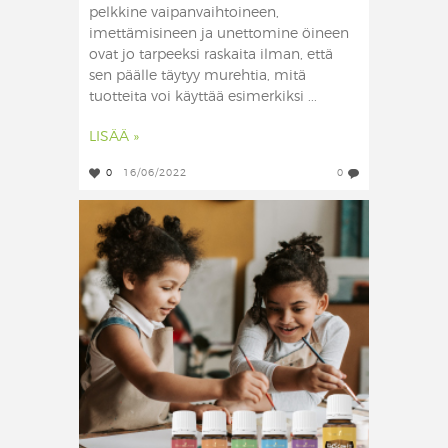
pelkkine vaipanvaihtoineen,
imettämisineen ja unettomine öineen
ovat jo tarpeeksi raskaita ilman, että
sen päälle täytyy murehtia, mitä
tuotteita voi käyttää esimerkiksi ...
LISÄÄ »
0
16/06/2022
0