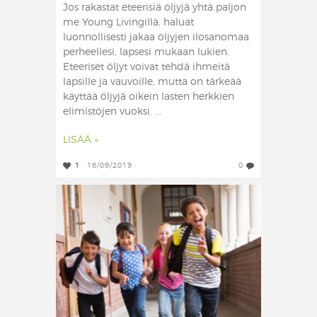
Jos rakastat eteerisiä öljyjä yhtä paljon
me Young Livingillä, haluat
luonnollisesti jakaa öljyjen ilosanomaa
perheellesi, lapsesi mukaan lukien.
Eteeriset öljyt voivat tehdä ihmeitä
lapsille ja vauvoille, mutta on tärkeää
käyttää öljyjä oikein lasten herkkien
elimistöjen vuoksi. ...
LISÄÄ »
1
16/09/2019
0