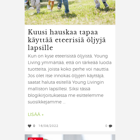
Kuusi hauskaa tapaa
käyttää eteerisiä öljyjä
lapsille
Kun on kyse eteerisistä öljyistä, Young
Living ymmärtää, että on tärkeää luoda
tuotteita, joista koko perhe voi nauttia.
Jos olet itse innokas öljyjen käyttäjä,
saatat haluta esitellä Young Livingin
malliston lapsillesi. Siksi tässä
blogikirjoituksessa me esittelemme
suosikkejamme ...
LISÄÄ »
0
16/08/2022
0