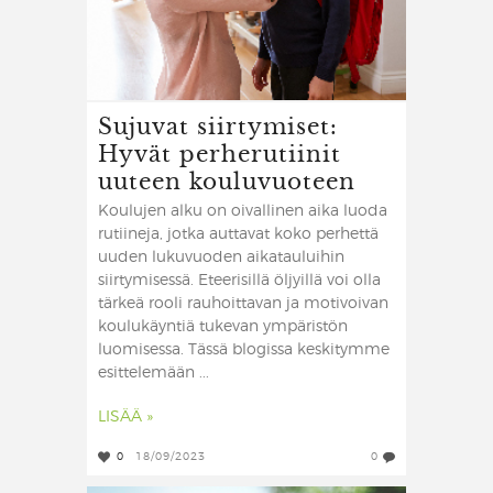
Sujuvat siirtymiset:
Hyvät perherutiinit
uuteen kouluvuoteen
Koulujen alku on oivallinen aika luoda
rutiineja, jotka auttavat koko perhettä
uuden lukuvuoden aikatauluihin
siirtymisessä. Eteerisillä öljyillä voi olla
tärkeä rooli rauhoittavan ja motivoivan
koulukäyntiä tukevan ympäristön
luomisessa. Tässä blogissa keskitymme
esittelemään ...
LISÄÄ »
0
18/09/2023
0