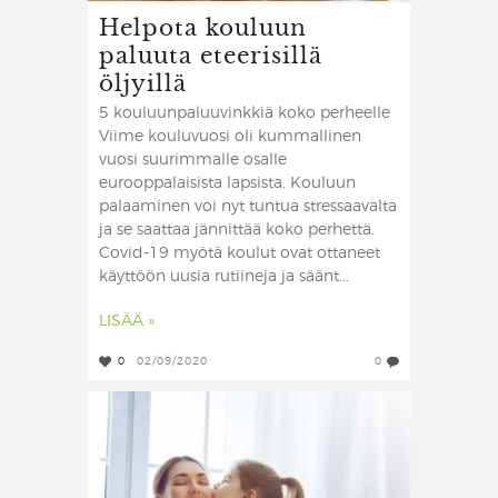
Helpota kouluun
paluuta eteerisillä
öljyillä
5 kouluunpaluuvinkkiä koko perheelle
Viime kouluvuosi oli kummallinen
vuosi suurimmalle osalle
eurooppalaisista lapsista. Kouluun
palaaminen voi nyt tuntua stressaavalta
ja se saattaa jännittää koko perhettä.
Covid-19 myötä koulut ovat ottaneet
käyttöön uusia rutiineja ja säänt...
LISÄÄ »
0
02/09/2020
0