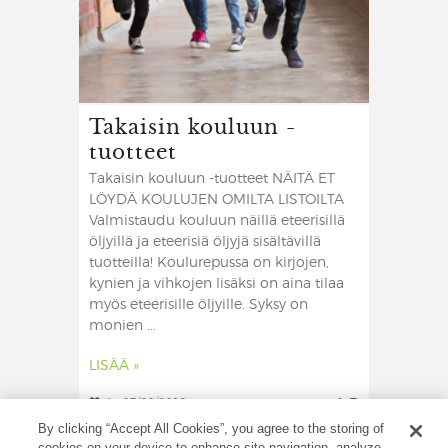
Takaisin kouluun -
tuotteet
Takaisin kouluun -tuotteet NÄITÄ ET
LÖYDÄ KOULUJEN OMILTA LISTOILTA
Valmistaudu kouluun näillä eteerisillä
öljyillä ja eteerisiä öljyjä sisältävillä
tuotteilla! Koulurepussa on kirjojen,
kynien ja vihkojen lisäksi on aina tilaa
myös eteerisille öljyille. Syksy on
monien ...
LISÄÄ »
4
27/08/2019
0
By clicking “Accept All Cookies”, you agree to the storing of
cookies on your device to enhance site navigation, analyze