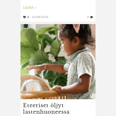
LISÄÄ »
0
22/06/2020
0
Eteeriset öljyt
lastenhuoneessa