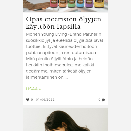
Opas eteeristen öljyjen
käyttöön lapsilla
Monen Young Living -Brand Partnerin
suosikkiöljyt ja eteerisiä öljyjä sisältävät
tuotteet liittyvät kauneudenhoitoon,
puhtaanapitoon ja rentoutumiseen.
Mitä pieniin öljyilijöihin ja heidän
herkkiin ihoihinsa tulee, me kaikki
tiedämme, miten tärkeää öljyjen
laimentaminen on. ...
LISÄÄ »
0
01/06/2022
0