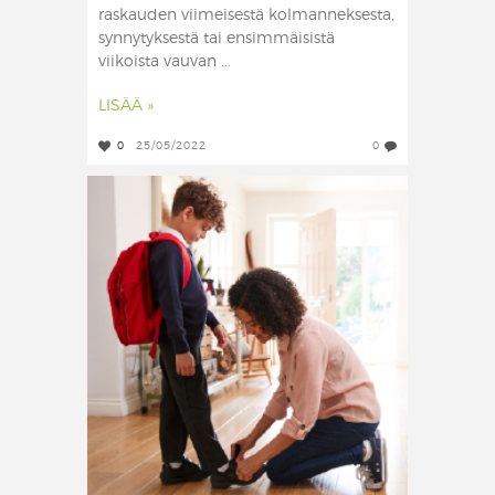
raskauden viimeisestä kolmanneksesta,
synnytyksestä tai ensimmäisistä
viikoista vauvan ...
LISÄÄ »
0
25/05/2022
0