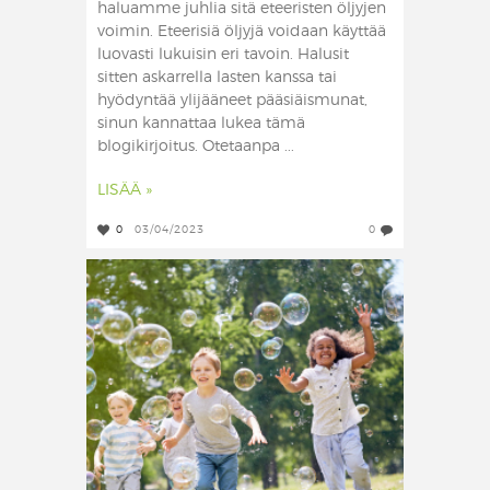
haluamme juhlia sitä eteeristen öljyjen
voimin. Eteerisiä öljyjä voidaan käyttää
luovasti lukuisin eri tavoin. Halusit
sitten askarrella lasten kanssa tai
hyödyntää ylijääneet pääsiäismunat,
sinun kannattaa lukea tämä
blogikirjoitus. Otetaanpa ...
LISÄÄ »
0
03/04/2023
0