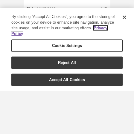
0
06/03/2023
0
By clicking “Accept All Cookies”, you agree to the storing of
cookies on your device to enhance site navigation, analyze
site usage, and assist in our marketing efforts.
Privacy
Policy
Cookie Settings
Reject All
Accept All Cookies
Kuusi yksinkertaista
venytystä työpöydän
ääreen
Työpöydän ääressä istuminen aamusta