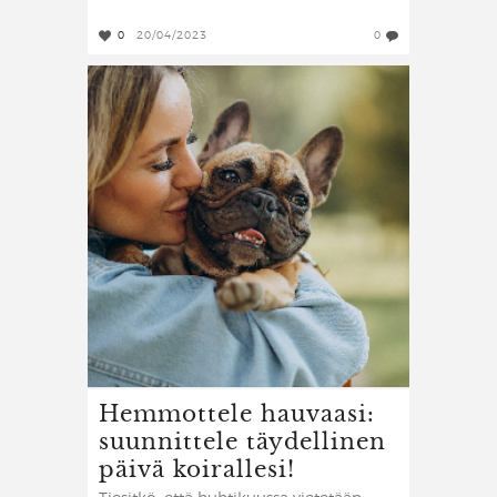
0
20/04/2023
0
Hemmottele hauvaasi:
suunnittele täydellinen
päivä koirallesi!