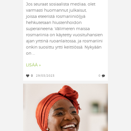
Jos seuraat sosiaalista mediaa, olet
varmasti huomannut julkaisut,
joissa eteeristä rosmariiniöljyä
hehkutetaan hiustenhoidon
superaineena. Välimeren maissa
rosmariinia on käytetty vuosituhansien
ajan yrttinä ruoanlaitossa, ja rosmariini
onkin suosittu yrtti keittiössä. Nykyään
on ...
LISÄÄ »
0
29/03/2023
0