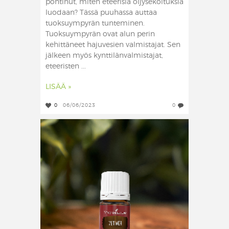
pohtinut, miten eteerisiä öljysekoituksia
luodaan? Tässä puuhassa auttaa
tuoksuympyrän tunteminen.
Tuoksuympyrän ovat alun perin
kehittäneet hajuvesien valmistajat. Sen
jälkeen myös kynttilänvalmistajat,
eteeristen ...
LISÄÄ »
0
06/06/2023
0