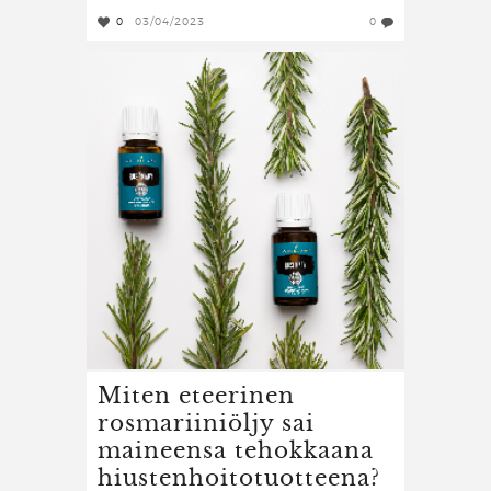
0
03/04/2023
0
Miten eteerinen
rosmariiniöljy sai
maineensa tehokkaana
hiustenhoitotuotteena?