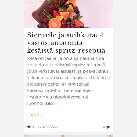
Siemaile ja suihkuta: 4
vastustamatonta
kesäistä spritz-reseptiä
Kesä on täällä, ja on aika nauttia siitä
kokoelmalla piristäviä spritz-reseptejä,
jotka virkistävät aistejasi ja pitävät sinut
viileänä kuumina kesäpäivinä. Haluatpa
eloisan mocktailin, virkistävää
kasvosumutetta, merenneitojen
inspiroimaa hiusvirkistettä tai
luonnollisesti ...
LISÄÄ »
0
17/07/2023
0