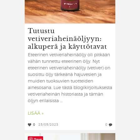
Tutustu
vetiveriaheinäöljyyn:
alkuperä ja käyttötavat
Eteerinen vetiveriaheinäöljy oli pitkään
vähän tunnettu eteerinen öljy. Nyt
eteerinen vetiveriaheinäöljy (vetiver) on
suosittu öljy tärkeänä hajuvesien ja
muiden tuoksuvien tuotteiden
ainesosana. Lue tästä blogikirjoituksesta
vetiveriaheinän historiasta ja tämän
öljyn erilaisista ...
LISÄÄ »
0
25/05/2023
0
Save