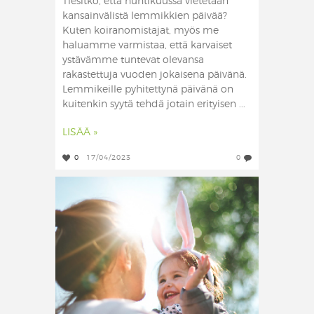
Tiesitkö, että huhtikuussa vietetään
kansainvälistä lemmikkien päivää?
Kuten koiranomistajat, myös me
haluamme varmistaa, että karvaiset
ystävämme tuntevat olevansa
rakastettuja vuoden jokaisena päivänä.
Lemmikeille pyhitettynä päivänä on
kuitenkin syytä tehdä jotain erityisen ...
LISÄÄ »
0
17/04/2023
0