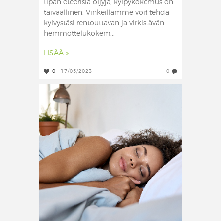
tipan eteerisiä öljyjä, kylpykokemus on
taivaallinen. Vinkeillämme voit tehdä
kylvystäsi rentouttavan ja virkistävän
hemmottelukokem...
LISÄÄ »
0
17/05/2023
0