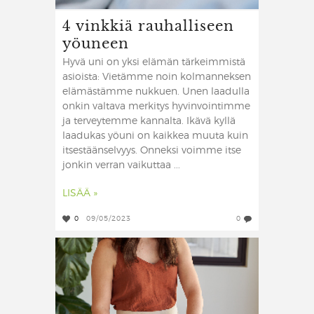
4 vinkkiä rauhalliseen
yöuneen
Hyvä uni on yksi elämän tärkeimmistä
asioista: Vietämme noin kolmanneksen
elämästämme nukkuen. Unen laadulla
onkin valtava merkitys hyvinvointimme
ja terveytemme kannalta. Ikävä kyllä
laadukas yöuni on kaikkea muuta kuin
itsestäänselvyys. Onneksi voimme itse
jonkin verran vaikuttaa ...
LISÄÄ »
0
09/05/2023
0