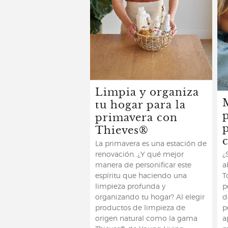
Limpia y organiza
tu hogar para la
p
primavera con
Thieves®
La primavera es una estación de
renovación. ¿Y qué mejor
¿
manera de personificar este
a
espíritu que haciendo una
T
limpieza profunda y
p
organizando tu hogar? Al elegir
d
productos de limpieza de
p
origen natural como la gama
a