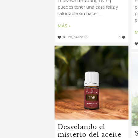
Thieves® de Young Living
m
puedes tener una casa feliz y
p
saludable sin hacer ...
p
p
MÁS »
M
0
20/04/2023
0
Desvelando el
misterio del aceite