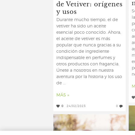
de Vetiver: orígenes
y usos
S
l
Durante mucho tiempo, el de
p
vetiver ha sido un aceite
c
esencial poco conocido. Ahora,
a
el aceite de vetiver es más
a
popular que nunca gracias a su
a
condición de ingrediente
m
indispensable en perfumes y
e
otros productos con fragancia.
p
Únete a nosotros en nuestra
n
aventura por la historia y los uso
de ...
M
MÁS »
0
24/02/2023
0