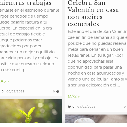
mientras trabajas
Celebra San
Valentín en casa
entarse en el escritorio durante
con aceites
argos periodos de tiempo
esenciales
uede pasarle factura a tu
uerpo. En especial en la era
Este año el día de San Valentí
ctual de trabajo flexible,
cae en fin de semana así que 
unque podamos estar
posible que no puedas reserva
gradecidos por poder
mesa para cenar en un buen
antener un mejor equilibrio
restaurante. En su lugar, ¿por
ntre vida personal y trabajo, es
qué no aprovechas esta
osible que nuestro escritorio
oportunidad para pasar una
o esté config...
noche en casa acurrucados y
viendo una película? Tanto si 
ÁS »
a ser una celebración del ...
0
06/02/2023
0
MÁS »
0
01/02/2023
0