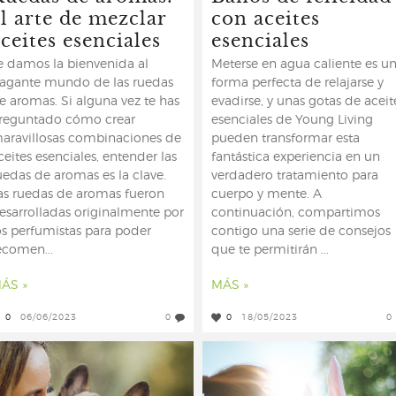
el arte de mezclar
con aceites
ceites esenciales
esenciales
e damos la bienvenida al
Meterse en agua caliente es u
ragante mundo de las ruedas
forma perfecta de relajarse y
e aromas. Si alguna vez te has
evadirse, y unas gotas de aceit
reguntado cómo crear
esenciales de Young Living
aravillosas combinaciones de
pueden transformar esta
ceites esenciales, entender las
fantástica experiencia en un
uedas de aromas es la clave.
verdadero tratamiento para
as ruedas de aromas fueron
cuerpo y mente. A
esarrolladas originalmente por
continuación, compartimos
os perfumistas para poder
contigo una serie de consejos
ecomen...
que te permitirán ...
ÁS »
MÁS »
0
06/06/2023
0
0
18/05/2023
0