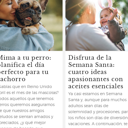
Mima a tu perro:
Disfruta de la
lanifica el día
Semana Santa:
perfecto para tu
cuatro ideas
cachorro
apasionantes con
aceites esenciales
Sabías que en Reino Unido
bril es el mes de las mascotas?
Ya casi estamos en Semana
odos aquellos que tenemos
Santa y, aunque para muchos
erros queremos asegurarnos
adultos sean días de
e que nuestros amigos
solemnidad y procesiones, par
eludos se sientan amados y
los niños son días de diversión
preciados, ¿y qué mejor
vacaciones. A continuación, te