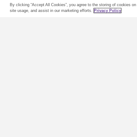
By clicking “Accept All Cookies”, you agree to the storing of cookies on
site usage, and assist in our marketing efforts.
Privacy Policy
Aceites esenciales y
afirmaciones: cinco
combinaciones
positivas
S
m
El nuevo año representa un
e
nuevo capítulo en nuestras
e
vidas y es una oportunidad de
i
fijar objetivos y resoluciones.
e
Pero entendemos que para
v
muchas personas la
f
incertidumbre de los últimos
a
dos años ha convertido algunas