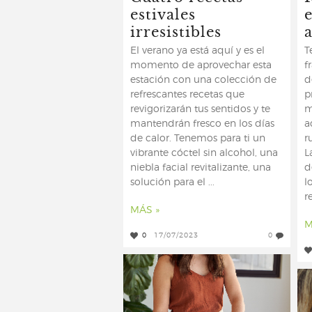
estivales
irresistibles
a
El verano ya está aquí y es el
T
momento de aprovechar esta
f
estación con una colección de
d
refrescantes recetas que
p
revigorizarán tus sentidos y te
m
mantendrán fresco en los días
a
de calor. Tenemos para ti un
r
vibrante cóctel sin alcohol, una
L
niebla facial revitalizante, una
d
solución para el ...
l
r
MÁS »
M
0
17/07/2023
0