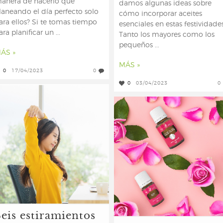
anera de hacerlo que
damos algunas ideas sobre
laneando el día perfecto solo
cómo incorporar aceites
ara ellos? Si te tomas tiempo
esenciales en estas festividades
ara planificar un ...
Tanto los mayores como los
pequeños ...
ÁS »
MÁS »
0
17/04/2023
0
0
03/04/2023
0
Seis estiramientos