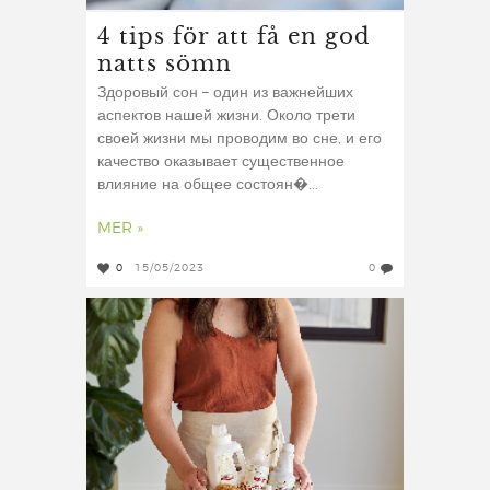
4 tips för att få en god
natts sömn
Здоровый сон – один из важнейших
аспектов нашей жизни. Около трети
своей жизни мы проводим во сне, и его
качество оказывает существенное
влияние на общее состоян�...
MER »
0
15/05/2023
0