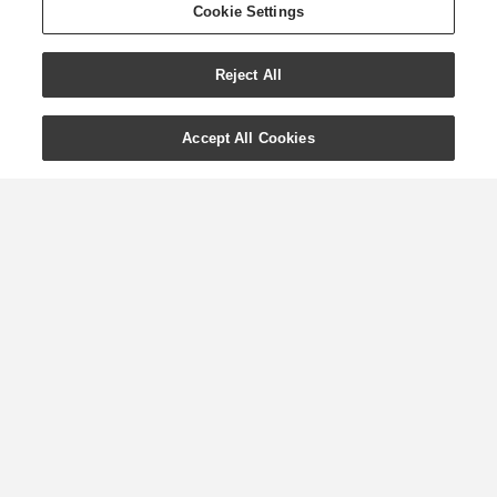
Cookie Settings
Reject All
Accept All Cookies
Vidunderliga Vetiver:
ursprung och
användning
Vetivergräs var länge en okänd eterisk
olja. Nu är vetivergräsolja (Vetiver) mer
populär än någonsin eftersom det är
en ovärderlig ingrediens i parfymer och
andra parfymerade produkter. Följ
med när vi upptäcker denna gåtfulla
oljas historia och