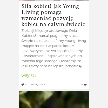
Siła kobiet! Jak Young
Living pomaga
wzmacniać pozycję
kobiet na całym świecie
Z okazji Międzynarodowego Dnia
Kobiet (8 marca) pragniemy rzucić
światło na działania firmy Young Living
mające na celu wsparcie kobiet
i dziewczynek. W ten sposób chcemy
uświadamiać i inspirować innych do
robienia tego samego. Uważamy, że
jeśli zależy nam na lepszej przyszło�...
WIĘCEJ »
0
06/03/2023
0