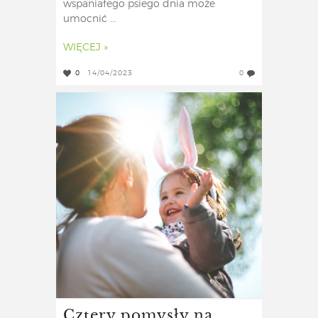
wspaniałego psiego dnia może
umocnić ...
WIĘCEJ »
0
14/04/2023
0
Cztery pomysły na