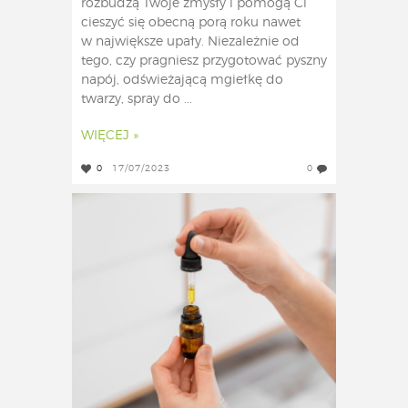
rozbudzą Twoje zmysły i pomogą Ci
cieszyć się obecną porą roku nawet
w największe upały. Niezależnie od
tego, czy pragniesz przygotować pyszny
napój, odświeżającą mgiełkę do
twarzy, spray do ...
WIĘCEJ »
0
17/07/2023
0