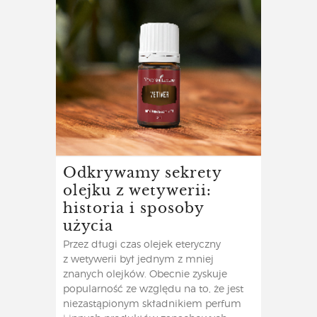
Odkrywamy sekrety
olejku z wetywerii:
historia i sposoby
użycia
Przez długi czas olejek eteryczny
z wetywerii był jednym z mniej
znanych olejków. Obecnie zyskuje
popularność ze względu na to, że jest
niezastąpionym składnikiem perfum