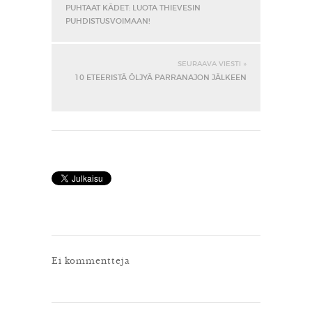
PUHTAAT KÄDET: LUOTA THIEVESIN
PUHDISTUSVOIMAAN!
SEURAAVA VIESTI »
10 ETEERISTÄ ÖLJYÄ PARRANAJON JÄLKEEN
Ei kommentteja