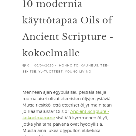
10 modernia
käyttötapaa Oils of
Ancient Scripture -
kokoelmalle
0
06/04/2020 -
IHONHOITO
,
KAUNEUS
,
TEE-
SE-ITSE
,
YL-TUOTTEET
,
YOUNG LIVING
Menneen ajan egyptiläiset, persialaiset ja
roomalaiset olivat eteeristen öljyjen ystäviä.
Mutta tiesitkö, että eteeriset öljyt mainitaan
jo Raamatussa? Oils of
Ancient Scripture -
kokoelmamme
sisältää kymmenen öljyä,
jotka yhä tänä päivänä ovat hyödyllisiä.
Muista aina lukea öljypullon etiketissä