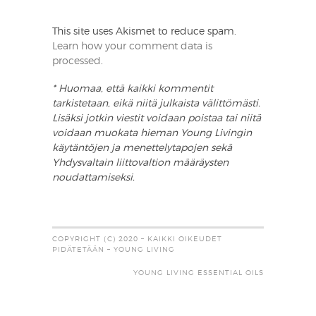
This site uses Akismet to reduce spam.
Learn how your comment data is
processed
.
* Huomaa, että kaikki kommentit
tarkistetaan, eikä niitä julkaista välittömästi.
Lisäksi jotkin viestit voidaan poistaa tai niitä
voidaan muokata hieman Young Livingin
käytäntöjen ja menettelytapojen sekä
Yhdysvaltain liittovaltion määräysten
noudattamiseksi.
COPYRIGHT (C) 2020 – KAIKKI OIKEUDET
PIDÄTETÄÄN – YOUNG LIVING
YOUNG LIVING ESSENTIAL OILS