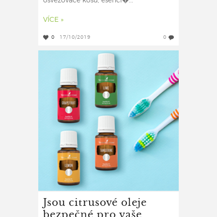
osvěžovače košů, esenci�...
VÍCE »
0
17/10/2019
0
Jsou citrusové oleje
bezpečné pro vaše