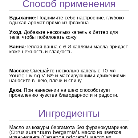
Способ применения
Вдыхание:
Поднимите себе настроение, глубоко
вдыхая аромат прямо из флакона.
Уход:
Добавьте несколько капель в баттер для
тела, чтобы побаловать кожу.
Ванна:
Теплая ванна с 6-8 каплями масла придаст
коже нежность и гладкость.
Массаж:
Смешайте несколько капель с 10 мл
Young Living V-6® и массирующими движениями
наносите в шею, плечи и спину.
Духи:
При нанесении на шею способствует
проявлению чувства благодарности и радости.
Ингредиенты
Масло из кожуры бергамота без фуранокумаринов
(Citrus aurantium bergamia*), масло из цветков
иланг-иланга (Cananga odorata*), масло из