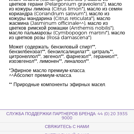
цветков герани (Pelargonium graveolens*), масло
из кожуры лимона (Citrus limon*), масло из семян
кориандра (Coriandrum sativum*), масло из
кожуры мандарина (Citrus reticulata*), масло
жасмина (Jasminum officinale^^), масло из
цветков римской ромашки (Anthemis nobilis*),
масло пальмарозы (Cymbopogon martini*), масло
из цветков розы (Rosa damascena*).
Может содержать: бензиловый спирт**,
бензилбензоат**, бензилсалицилат**, цитраль**,
цитронеллол**, эвгенол**, фарнезол**, гераниол**,
изоэвгенол**, лимонен**, линалоол**.
*Эфирное масло премиум-класса.
^^Абсолют премиум-класса.
** Природные компоненты эфирных масел.
СЛУЖБА ПОДДЕРЖКИ ПАРТНЕРОВ БРЕНДА: 44 (0) 20 3935
9000
СВЯЖИТЕСЬ С НАМИ