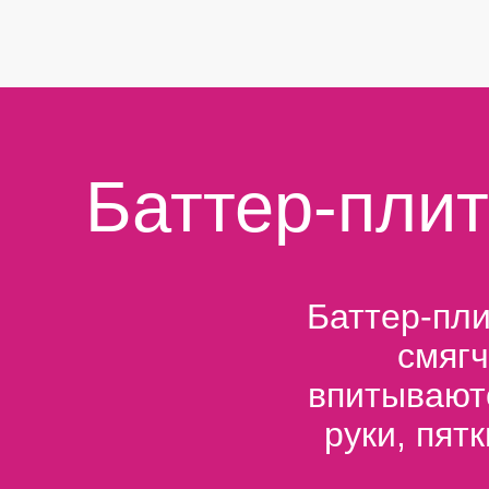
Баттер-плит
Баттер-пли
смяг
впитываютс
руки, пятк