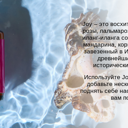
Joy – это восх
розы, пальмаро
иланг-иланга с
мандарина, кор
завезенный в И
древнейши
исторически
Используйте Jo
добавьте неск
поднять себе на
вам п