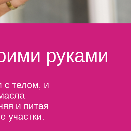
воими руками
 с телом, и
масла
няя и питая
ие участки.