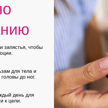
по
анию
и запястья, чтобы
оции.
ьзам для тела и
головы до ног.
аждый день для
и к цели.