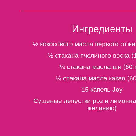
Ингредиенты
½ кокосового масла первого отжи
½ стакана пчелиного воска (
¼ стакана масла ши (60 
¼ стакана масла какао (60
15 капель Joy
Сушеные лепестки роз и лимонна
желанию)