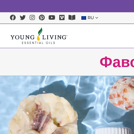
RU
Фав