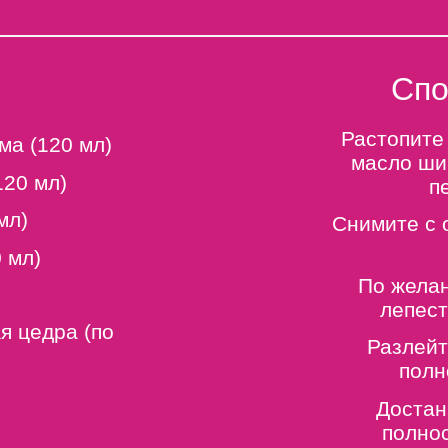
Спо
Растопите 
ма (120 мл)
масло ши 
120 мл)
п
мл)
Снимите с 
 мл)
По жела
лепест
я цедра (по
Разлейт
полн
Достан
полнос