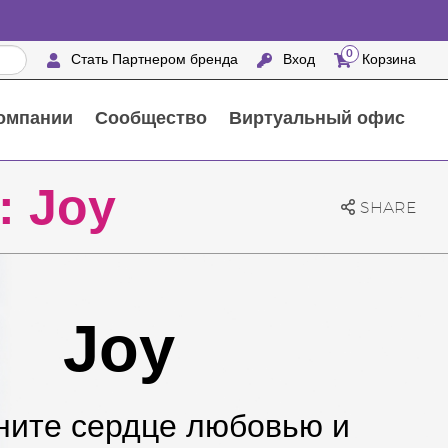
0
Стать Партнером бренда
Вход
Корзина
омпании
Сообщество
Виртуальный офис
Выездные мероприятия с награждением
25 ПРЕИМУЩЕСТВ ПАРТНЕРОВ БРЕНДА
Натуральные средства для ухода за домом
 Joy
SHARE
Joy
ните сердце любовью и