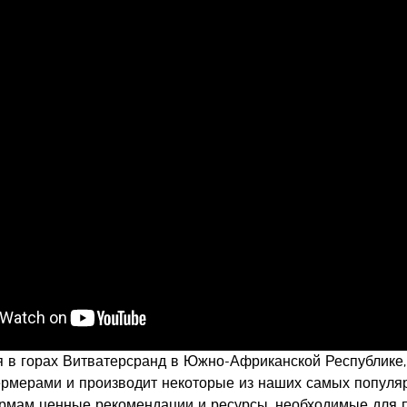
 в горах Витватерсранд в Южно-Африканской Республике
рмерами и производит некоторые из наших самых популяр
мам ценные рекомендации и ресурсы, необходимые для п