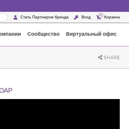
0
Стать Партнером бренда
Вход
Корзина
омпании
Сообщество
Виртуальный офис
Выездные мероприятия с награждением
25 ПРЕИМУЩЕСТВ ПАРТНЕРОВ БРЕНДА
Натуральные средства для ухода за домом
SHARE
 ЮАР