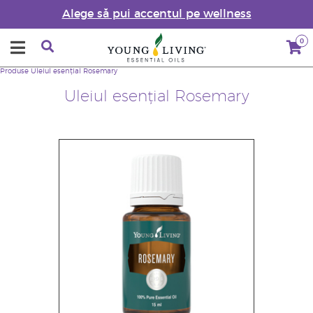
Alege să pui accentul pe wellness
0
Produse
Uleiul esențial Rosemary
Uleiul esențial Rosemary