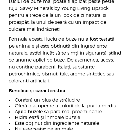
Luciul de buze mai poate fi aplicat peste peste
rujul Savvy Minerals by Young Living Lipstick
pentru a trece de la un look de zi natural și
proaspăt, la unul de seară cu un impact de
culoare mai îndrăzneț!
Formula acestui luciu de buze nu a fost testată
pe animale și este obținută din ingrediente
naturale, astfel încât să te simți în siguranță, știind
ce anume aplici pe buze. De asemenea, acesta
nu conține parabeni, ftalați, substanțe
petrochimice, bismut, talc, arome sintetice sau
coloranți artificiali.
Beneficii și caracteristici
Conferă un plus de strălucire
Oferă o acoperire a culorii de la pur la mediu
Ajută buzele să pară mai proeminente
Hidratează și înmoaie buzele
Este obținut din ingrediente naturale
Nu este testat pe animale