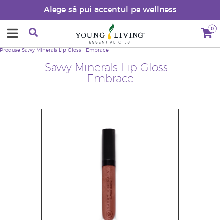
Alege să pui accentul pe wellness
0
Produse
Savvy Minerals Lip Gloss - Embrace
Savvy Minerals Lip Gloss -
Embrace