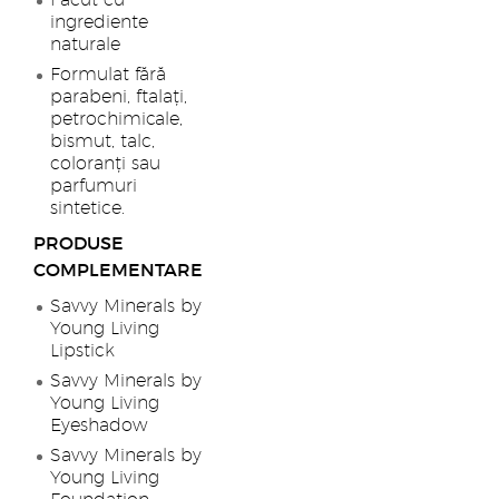
Făcut cu
ingrediente
naturale
Formulat fără
parabeni, ftalați,
petrochimicale,
bismut, talc,
coloranți sau
parfumuri
sintetice.
PRODUSE
COMPLEMENTARE
Savvy Minerals by
Young Living
Lipstick
Savvy Minerals by
Young Living
Eyeshadow
Savvy Minerals by
Young Living