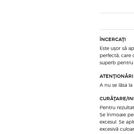
ÎNCERCAŢI
Este ușor să ap
perfectă, care 
superb pentru 
ATENŢIONĂRI
A nu se lăsa l
CURĂŢARE/IN
Pentru rezulta
Se înmoaie pen
excesul. Se apl
excesivă culoar