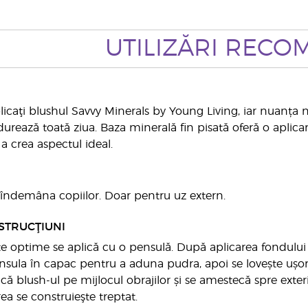
UTILIZĂRI RECO
licaţi blushul Savvy Minerals by Young Living, iar nuanța na
durează toată ziua. Baza minerală fin pisată oferă o aplica
a crea aspectul ideal.
a îndemâna copiilor. Doar pentru uz extern.
STRUCŢIUNI
te optime se aplică cu o pensulă. După aplicarea fondului
sula în capac pentru a aduna pudra, apoi se lovește ușo
ică blush-ul pe mijlocul obrajilor și se amestecă spre exter
ea se construieşte treptat.