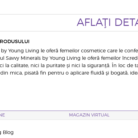
AFLAŢI DETA
PRODUSULUI
 by Young Living le oferă femeilor cosmetice care le confe
hul Savvy Minerals by Young Living le oferă femeilor încre
 la calitate, nici la puritate și nici la siguranță. În loc 
in mica, pisată fin pentru o aplicare fluidă şi bogată, ide
NE
MAGAZIN VIRTUAL
g Blog