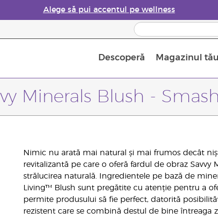
Alege să pui accentul pe wellness
Descoperă
Magazinul tă
Siguranța Utilizării Uleiurilor Esențiale
Ghid pentru aromatizatoarele de uleiuri esențiale
Ultima șansă: 50% reducere la produse de îngrijire a pielii
Află mai multe despre
Ghidul sup
Cum se folosesc uleiur
vy Minerals Blush - Smas
Nimic nu arată mai natural și mai frumos decât niște
revitalizantă pe care o oferă fardul de obraz Savvy 
strălucirea naturală. Ingredientele pe bază de mine
Living™ Blush sunt pregătite cu atenție pentru a ofe
permite produsului să fie perfect, datorită posibilită
rezistent care se combină destul de bine întreaga zi