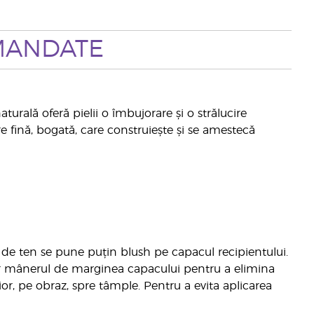
MANDATE
turală oferă pielii o îmbujorare și o strălucire
re fină, bogată, care construiește și se amestecă
 de ten se pune puțin blush pe capacul recipientului.
r mânerul de marginea capacului pentru a elimina
ior, pe obraz, spre tâmple. Pentru a evita aplicarea