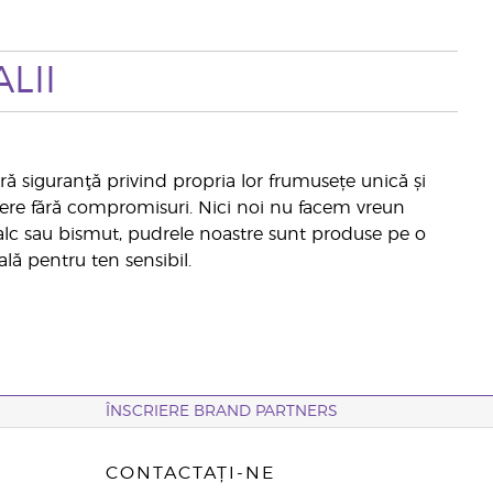
LII
ră siguranţă privind propria lor frumusețe unică și
dere fără compromisuri. Nici noi nu facem vreun
de talc sau bismut, pudrele noastre sunt produse pe o
ală pentru ten sensibil.
ÎNSCRIERE BRAND PARTNERS
CONTACTAȚI-NE