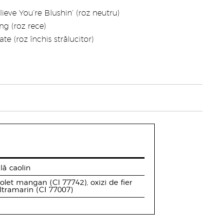
lieve You’re Blushin’ (roz neutru)
g (roz rece)
te (roz închis strălucitor)
lă caolin
iolet mangan (CI 77742), oxizi de fier
 ultramarin (CI 77007)