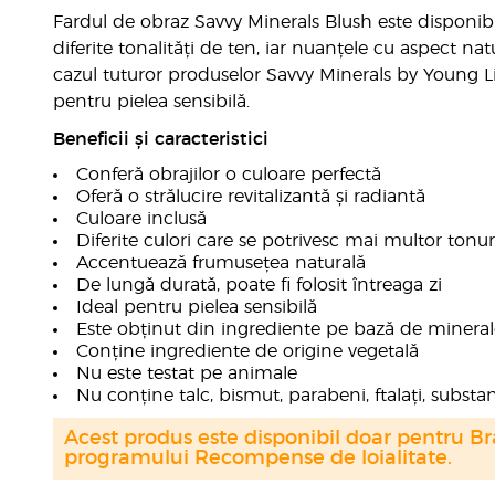
Fardul de obraz Savvy Minerals Blush este disponib
diferite tonalități de ten, iar nuanțele cu aspect nat
cazul tuturor produselor Savvy Minerals by Young Liv
pentru pielea sensibilă.
Beneficii și caracteristici
Conferă obrajilor o culoare perfectă
Oferă o strălucire revitalizantă și radiantă
Culoare inclusă
Diferite culori care se potrivesc mai multor tonur
Accentuează frumusețea naturală
De lungă durată, poate fi folosit întreaga zi
Ideal pentru pielea sensibilă
Este obținut din ingrediente pe bază de mineral
Conține ingrediente de origine vegetală
Nu este testat pe animale
Nu conține talc, bismut, parabeni, ftalați, subst
Acest produs este disponibil doar pentru Bra
programului Recompense de loialitate.