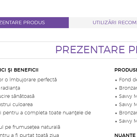
ZENTARE PRODUS
UTILIZĂRI RECO
PREZENTARE 
CI ŞI BENEFICII
PRODUS
or o îmbujorare perfectă
Fond de
radianța
Bronzan
ucire sănătoasă
Savvy M
strui culoarea
Savvy M
ri pentru a completa toate nuanţele de
Bronzan
Savvy M
l pe frumusețea naturală
ntru a fi purtat toată ziua
NUANŢE