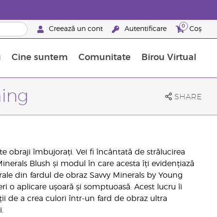
0
Creează un cont
Autentificare
Coș
u
Cine suntem
Comunitate
Birou Virtual
 nutrienți
limentelor alimentare Young Living
ile esențiale
Avansări la niveluri ierarhice superioare
Evenimente de recunoaștere
Avantajele unui Brand Partner Young Living
hing
SHARE
 obraji îmbujorați. Vei fi încântată de strălucirea
Minerals Blush și modul în care acesta îți evidențiază
rale din fardul de obraz Savvy Minerals by Young
ri o aplicare ușoară și somptuoasă. Acest lucru îi
ții de a crea culori într-un fard de obraz ultra
.