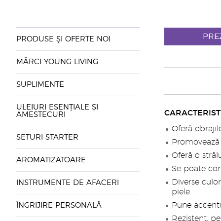
PRE
PRODUSE ȘI OFERTE NOI
MĂRCI YOUNG LIVING
SUPLIMENTE
ULEIURI ESENȚIALE ȘI
CARACTERISTI
AMESTECURI
Oferă obrajil
SETURI STARTER
Promovează 
Oferă o străl
AROMATIZATOARE
Se poate con
Diverse culo
INSTRUMENTE DE AFACERI
piele
Pune accentu
ÎNGRIJIRE PERSONALĂ
Rezistent, pe