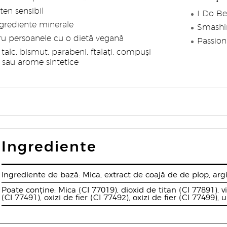
ten sensibil
I Do Be
grediente minerale
Smashin
tru persoanele cu o dietă vegană
Passiona
talc, bismut, parabeni, ftalați, compuşi
 sau arome sintetice
Ingrediente
Ingrediente de bază: Mica, extract de coajă de de plop, argi
Poate conține: Mica (CI 77019), dioxid de titan (CI 77891), v
(CI 77491), oxizi de fier (CI 77492), oxizi de fier (CI 77499),