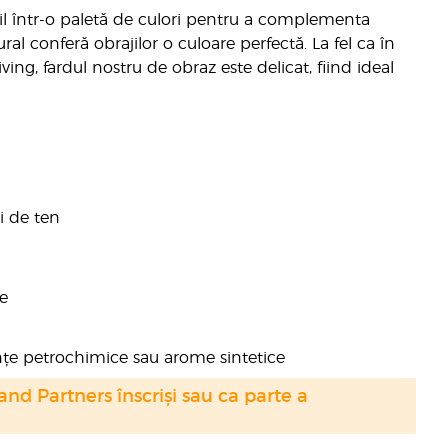
il într-o paletă de culori pentru a complementa
ural conferă obrajilor o culoare perfectă. La fel ca în
ing, fardul nostru de obraz este delicat, fiind ideal
i de ten
e
anțe petrochimice sau arome sintetice
nd Partners înscriși sau ca parte a