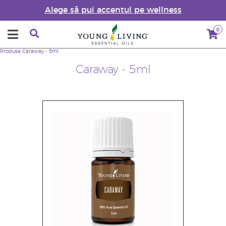
Alege să pui accentul pe wellness
0
Produse
Caraway - 5ml
Caraway - 5ml