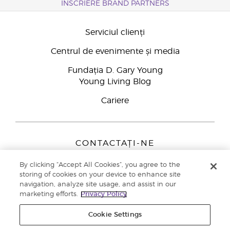
ÎNSCRIERE BRAND PARTNERS
Serviciul clienți
Centrul de evenimente și media
Fundația D. Gary Young
Young Living Blog
Cariere
CONTACTAȚI-NE
Young Living Europe B.V.
By clicking “Accept All Cookies”, you agree to the
Peizerweg 97
storing of cookies on your device to enhance site
9727 AJ Groningen
navigation, analyze site usage, and assist in our
Netherlands
marketing efforts.
Privacy Policy
Înscriere Brand Partners
0800 890113
Cookie Settings