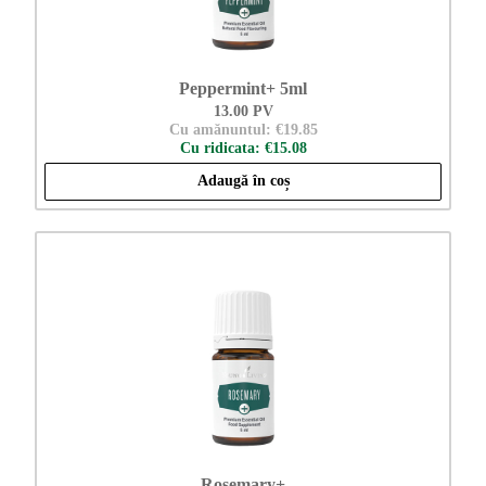
Peppermint+ 5ml
13.00 PV
Cu amănuntul: €19.85
Cu ridicata: €15.08
Adaugă în coș
Rosemary+