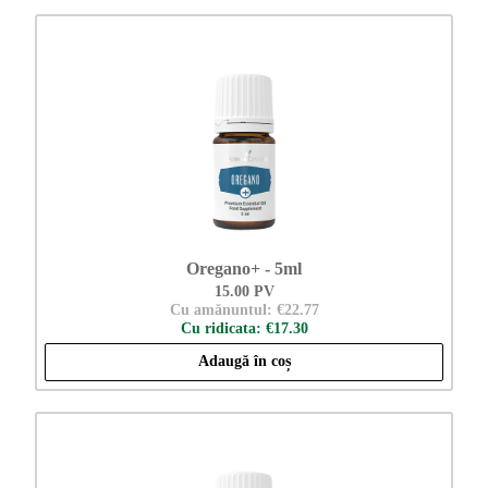
Oregano+ - 5ml
15.00 PV
Cu amănuntul: €22.77
Cu ridicata: €17.30
Adaugă în coș