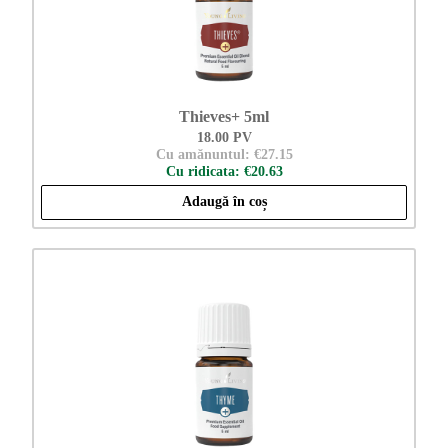
Thieves+ 5ml
18.00 PV
Cu amănuntul: €27.15
Cu ridicata: €20.63
Adaugă în coș