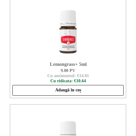
Lemongrass+ 5ml
9.00 PV
Cu amănuntul: €14.01
Cu ridicata: €10.64
Adaugă în coș