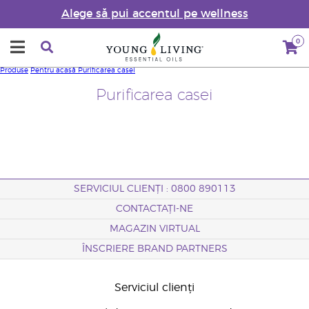
Alege să pui accentul pe wellness
0
Produse
Pentru acasă
Purificarea casei
Purificarea casei
SERVICIUL CLIENȚI : 0800 890113
CONTACTAȚI-NE
MAGAZIN VIRTUAL
ÎNSCRIERE BRAND PARTNERS
Serviciul clienți