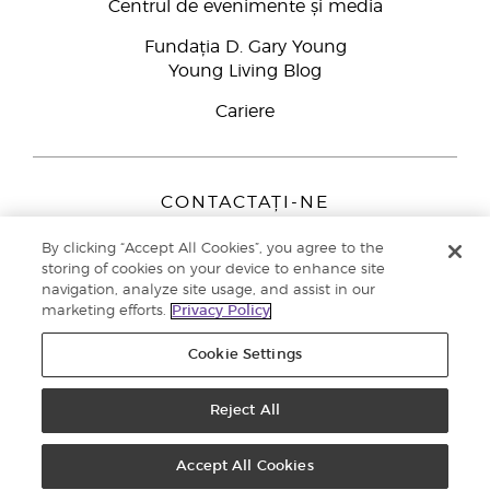
Centrul de evenimente și media
Fundația D. Gary Young
Young Living Blog
Cariere
CONTACTAȚI-NE
Young Living Europe B.V.
By clicking “Accept All Cookies”, you agree to the
Peizerweg 97
storing of cookies on your device to enhance site
9727 AJ Groningen
navigation, analyze site usage, and assist in our
Netherlands
marketing efforts.
Privacy Policy
Înscriere Brand Partners
0800 890113
Cookie Settings
Drepturi de autor © 2021 Young Living Essential Oils. Toate drepturile
rezervate. |
Politica de confidențialitate
Reject All
Accept All Cookies