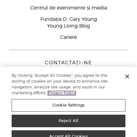
Centrul de evenimente și media
Fundația D. Gary Young
Young Living Blog
Cariere
CONTACTAȚI-NE
Young Living Europe B.V.
By clicking “Accept All Cookies”, you agree to the
Peizerweg 97
storing of cookies on your device to enhance site
9727 AJ Groningen
navigation, analyze site usage, and assist in our
Netherlands
marketing efforts.
Privacy Policy
Înscriere Brand Partners
0800 890113
Cookie Settings
Drepturi de autor © 2021 Young Living Essential Oils. Toate drepturile
rezervate. |
Politica de confidențialitate
Reject All
Accept All Cookies