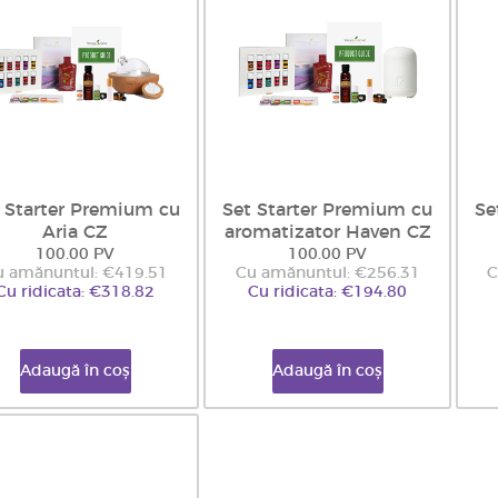
 Starter Premium cu
Set Starter Premium cu
Se
Aria CZ
aromatizator Haven CZ
100.00 PV
100.00 PV
u amănuntul: €419.51
Cu amănuntul: €256.31
C
Cu ridicata: €318.82
Cu ridicata: €194.80
Adaugă în coș
Adaugă în coș