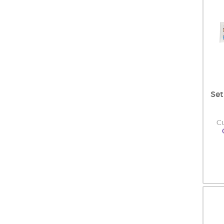
Set
C