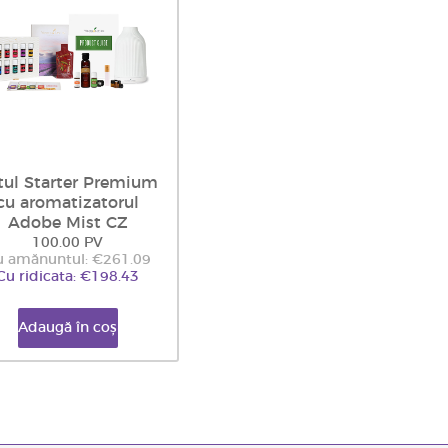
tul Starter Premium
cu aromatizatorul
Adobe Mist CZ
100.00 PV
u amănuntul: €261.09
Cu ridicata: €198.43
Adaugă în coș