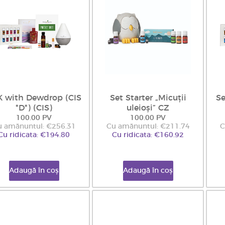
K with Dewdrop (CIS
Set Starter „Micuții
Se
*D*) (CIS)
uleioși” CZ
100.00 PV
100.00 PV
u amănuntul: €256.31
Cu amănuntul: €211.74
C
Cu ridicata: €194.80
Cu ridicata: €160.92
Adaugă în coș
Adaugă în coș