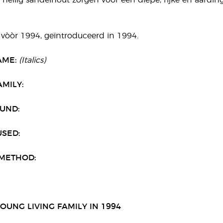
 heilig sandelhout zorgen voor een diepe, rijke en aarding
vòòr 1994, geïntroduceerd in 1994.
AME:
(Italics)
MILY:
UND:
USED:
METHOD:
OUNG LIVING FAMILY IN 1994