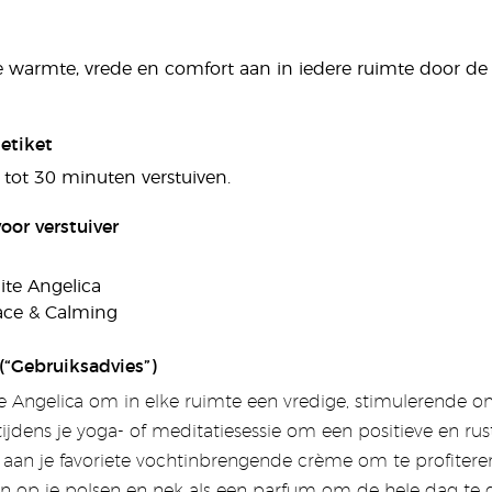
e warmte, vrede en comfort aan in iedere ruimte door de
etiket
 tot 30 minuten verstuiven.
oor verstuiver
ite Angelica
ace & Calming
(“Gebruiksadvies”)
te Angelica om in elke ruimte een vredige, stimulerende o
tijdens je yoga- of meditatiesessie om een positieve en ru
 aan je favoriete vochtinbrengende crème om te profitere
n op je polsen en nek als een parfum om de hele dag te ge