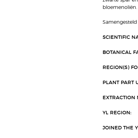
zwarte spar en
bloemenoliën.
Samengesteld 
SCIENTIFIC N
BOTANICAL FA
REGION(S) FO
PLANT PART 
EXTRACTION 
YL REGION:
JOINED THE Y