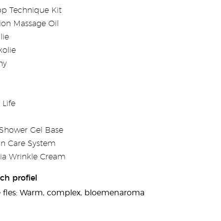
p Technique Kit
ion Massage Oil
lie
olie
ny
Life
 Shower Gel Base
in Care System
ia Wrinkle Cream
ch profiel
e fles: Warm, complex, bloemenaroma