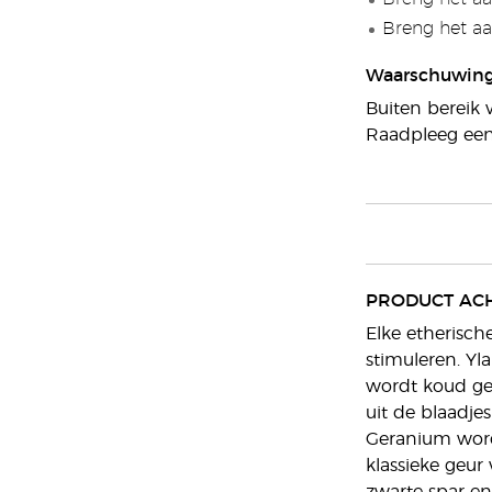
Breng het aa
Waarschuwin
Buiten bereik 
Raadpleeg een 
PRODUCT AC
Elke etherisch
stimuleren. Yl
wordt koud gep
uit de blaadje
Geranium word
klassieke geur