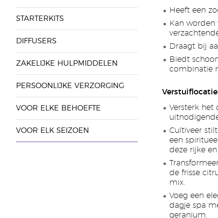
Heeft een z
STARTERKITS
Kan worden 
verzachtend
DIFFUSERS
Draagt bij a
Biedt schoon
ZAKELIJKE HULPMIDDELEN
combinatie m
PERSOONLIJKE VERZORGING
Verstuiflocatie
Versterk het 
VOOR ELKE BEHOEFTE
uitnodigend
Cultiveer st
VOOR ELK SEIZOEN
een spiritue
deze rijke e
Transformeer
de frisse cit
mix.
Voeg een el
dagje spa me
geranium.