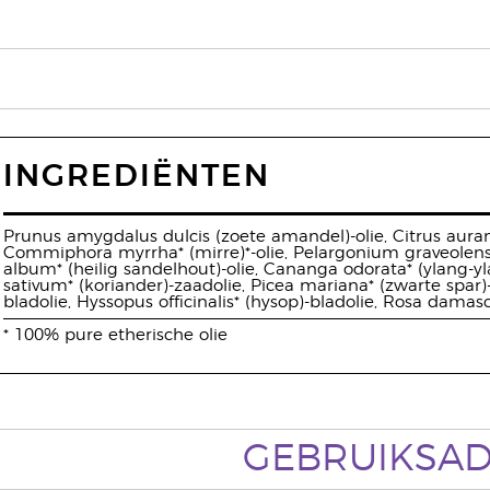
INGREDIËNTEN
Prunus amygdalus dulcis (zoete amandel)-olie, Citrus aura
Commiphora myrrha* (mirre)*-olie, Pelargonium graveolen
album* (heilig sandelhout)-olie, Cananga odorata* (ylang-
sativum* (koriander)-zaadolie, Picea mariana* (zwarte spar)-n
bladolie, Hyssopus officinalis* (hysop)-bladolie, Rosa damas
* 100% pure etherische olie
GEBRUIKSAD