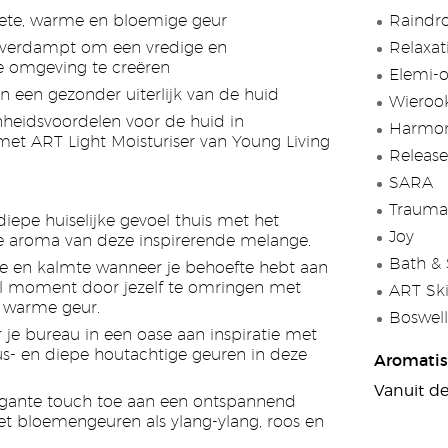
oete, warme en bloemige geur
Raindro
verdampt om een vredige en
Relaxat
e omgeving te creëren
Elemi-o
an een gezonder uiterlijk van de huid
Wierook
heidsvoordelen voor de huid in
Harmo
et ART Light Moisturiser van Young Living
Release
SARA
Trauma 
diepe huiselijke gevoel thuis met het
Joy
e aroma van deze inspirerende melange.
Bath &
ilte en kalmte wanneer je behoefte hebt aan
el moment door jezelf te omringen met
ART Sk
n warme geur.
Boswell
 je bureau in een oase aan inspiratie met
rus- en diepe houtachtige geuren in deze
Aromatis
Vanuit d
egante touch toe aan een ontspannend
t bloemengeuren als ylang-ylang, roos en