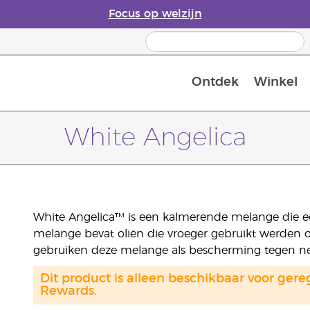
Focus op welzijn
Ontdek
Winkel
Laatste kans: 50% korting op huidver
White Angelica
White Angelica™ is een kalmerende melange die een
melange bevat oliën die vroeger gebruikt werden 
gebruiken deze melange als bescherming tegen neg
Dit product is alleen beschikbaar voor gere
Rewards.