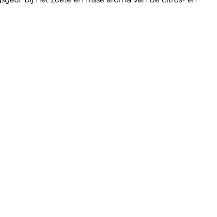
sgeur bij het zoete en frisse aroma van de citrus- en