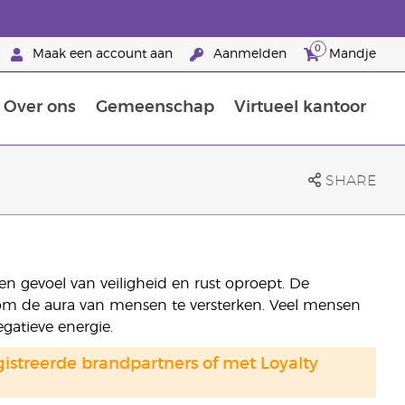
0
Maak een account aan
Aanmelden
Mandje
Over ons
Gemeenschap
Virtueel kantoor
zorging
Leer meer over voedingsstoffen
Voedingssupplementen van Young Living
Het gebruik van etherische oliën:
Brandpartnerschap bij Young Living
SHARE
 gevoel van veiligheid en rust oproept. De
om de aura van mensen te versterken. Veel mensen
atieve energie.
gistreerde brandpartners of met Loyalty