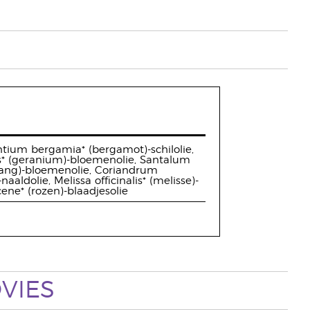
ntium bergamia* (bergamot)-schilolie,
s* (geranium)-bloemenolie, Santalum
ylang)-bloemenolie, Coriandrum
aaldolie, Melissa officinalis* (melisse)-
cene* (rozen)-blaadjesolie
VIES