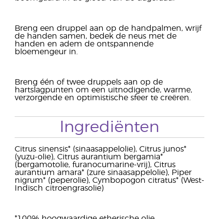
Breng een druppel aan op de handpalmen, wrijf
de handen samen, bedek de neus met de
handen en adem de ontspannende
bloemengeur in.
Breng één of twee druppels aan op de
hartslagpunten om een uitnodigende, warme,
verzorgende en optimistische sfeer te creëren.
Ingrediënten
Citrus sinensis* (sinaasappelolie), Citrus junos*
(yuzu-olie), Citrus aurantium bergamia*
(bergamotolie, furanocumarine-vrij), Citrus
aurantium amara* (zure sinaasappelolie), Piper
nigrum* (peperolie), Cymbopogon citratus* (West-
Indisch citroengrasolie)
*100% hoogwaardige etherische olie