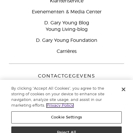
Klantenservice
Evenementen & Media Center
D. Gary Young Blog
Young Living-blog
D. Gary Young Foundation
Carrières
CONTACTGEGEVENS
Young Living Europe B.V.
By clicking “Accept All Cookies”, you agree to the
Peizerweg 97
storing of cookies on your device to enhance site
9727 AJ Groningen
navigation, analyze site usage, and assist in our
Nederland
marketing efforts.
Privacy Policy
Klantenservice:
44-0-1480-710032
Cookie Settings
Auteursrecht © 2021 Young Living Essential Oils. Alle rechten
voorbehouden. |
Reject All
Privacybeleid