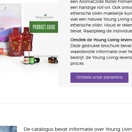
een AromaGlide Roller Fitment 
een handige roll-on. Ook ontva
etherische oliën makkelijk ku
wat een nieuwe Young Living-d
etherische oliën. Houd er rek
bevat. Raadpleeg de individue
Ontdek de Young Living-levens
Deze gedrukte brochure bevat 
waardevolle informatie over he
bedrijf, de Young Living-leven
proces.
Ontdek onze starterkits
De catalogus bevat informatie over Young Livin