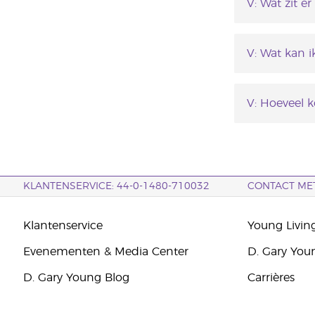
V: Wat zit er
A:
V: Wat kan i
Young 
AromaG
A: De starte
Orange
10 visi
die je kunt 
V: Hoeveel k
10 pro
2 x Ni
A: Iedere ol
Catalo
Een flesje R
Brochu
informatie 
KLANTENSERVICE: 44-0-1480-710032
CONTACT ME
Klantenservice
Young Livin
Evenementen & Media Center
D. Gary You
D. Gary Young Blog
Carrières