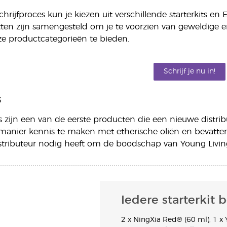
chrijfproces kun je kiezen uit verschillende starterkits en 
en zijn samengesteld om je te voorzien van geweldige e
e productcategorieën te bieden.
Schrijf je nu in!
s
ts zijn een van de eerste producten die een nieuwe distri
anier kennis te maken met etherische oliën en bevatten
tributeur nodig heeft om de boodschap van Young Living
Iedere starterkit b
2 x NingXia Red® (60 ml), 1 x 