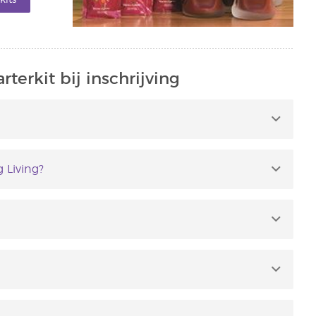
terkit bij inschrijving
 Living?
 bij Young Living.