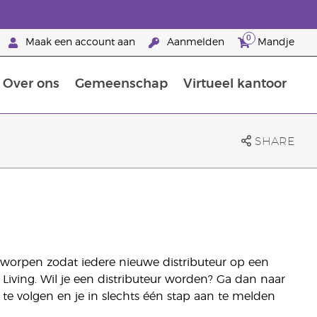
0
Maak een account aan
Aanmelden
Mandje
Over ons
Gemeenschap
Virtueel kantoor
zorging
Leer meer over voedingsstoffen
Voedingssupplementen van Young Living
Het gebruik van etherische oliën:
Brandpartnerschap bij Young Living
SHARE
ontworpen zodat iedere nieuwe distributeur op een
Living. Wil je een distributeur worden? Ga dan naar
e volgen en je in slechts één stap aan te melden