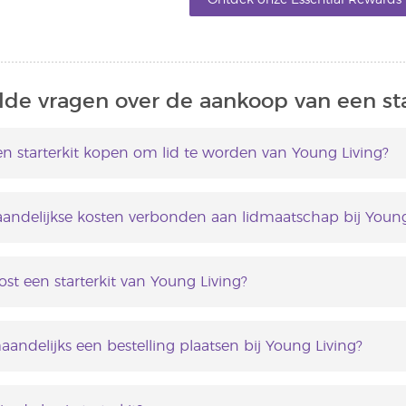
de vragen over de aankoop van een star
en starterkit kopen om lid te worden van Young Living?
 niet vereist.
aandelijkse kosten verbonden aan lidmaatschap bij Young
ijn geen maandelijkse kosten verbonden aan lidmaatschap
ost een starterkit van Young Living?
s afhankelijk van de kit.
aandelijks een bestelling plaatsen bij Young Living?
is niet vereist om maandelijks een bestelling te plaatsen.