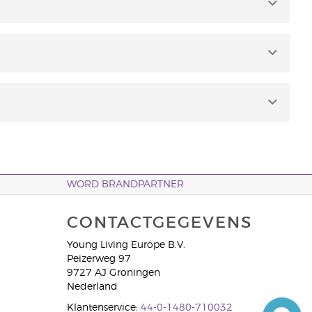
ls Young Living-lid en informatie en proefmonsters
ld) bevat veel meer producten om van te genieten.
en hoe moeilijk het is om de olie te produceren.
eeg onze pagina's met etherische oliën voor meer
us een korting van 24% op groothandelsproducten.
WORD BRANDPARTNER
CONTACTGEGEVENS
Young Living Europe B.V.
Peizerweg 97
9727 AJ Groningen
Nederland
Klantenservice:
44-0-1480-710032