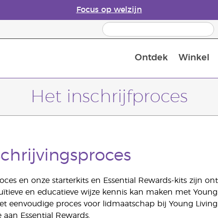
Focus op welzijn
Ontdek
Winkel
Laatste kans: 50% korting op huidver
Het inschrijfproces
schrijvingsproces
roces en onze starterkits en Essential Rewards-kits zijn 
tuïtieve en educatieve wijze kennis kan maken met Young 
 eenvoudige proces voor lidmaatschap bij Young Living t
 aan Essential Rewards.