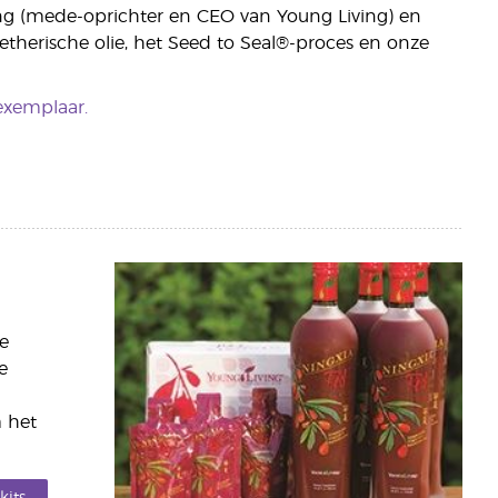
ng (mede-oprichter en CEO van Young Living) en
 etherische olie, het Seed to Seal®-proces en onze
exemplaar.
e
e
m het
kits