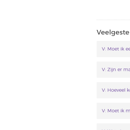
Veelgestel
V: Moet ik e
A: Nee, dit is
V: Zijn er m
A: Nee, er z
V: Hoeveel k
A: De prijs i
V: Moet ik m
A: Nee, het 