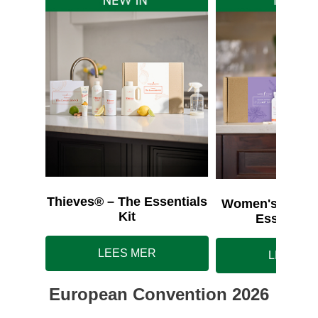
Thieves® – The Essentials
Women's Wellne
Kit
Essentials
LEES MER
LEES M
European Convention 2026