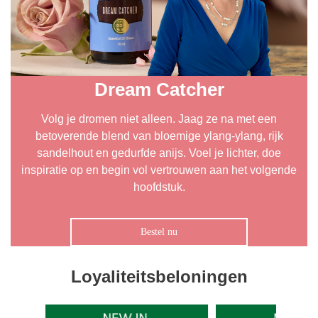
Dream Catcher
Volg je dromen niet alleen. Jaag ze na met een
betoverende blend van bloemige ylang-ylang, rijk
sandelhout en gedurfde anijs. Voel je lichter, doe
inspiratie op en begin vol vertrouwen aan het volgende
hoofdstuk.
Bestel nu
Loyaliteitsbeloningen