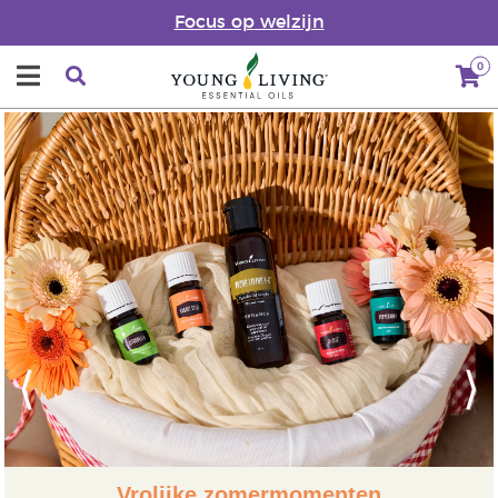
Focus op welzijn
0
Previous
Next
Vrolijke zomermomenten