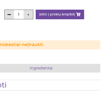
Įdėti į prekių krepšelį
mokesčiai neįtraukti.
Ingredientai
ti