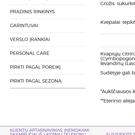
Grožis: sukurki
PRADINIS RINKINYS
Kvepalai: tepki
GARINTUVAI
VERSLO ĮRANKIAI
PERSONAL CARE
Kvapiųjų citrin
(Cymbopogon fle
levandinų (Lava
PIRKTI PAGAL POREIKĮ
Sudėtyje gali bū
PIRKTI PAGAL SEZONĄ
*Aukščiausios k
**Eterinio alie
KLIENTŲ APTARNAVIMAS (NEMOKAMI
SKAMBUČIAI IŠ LAIDINIŲ TELEFONŲ
SUSISIEKITE