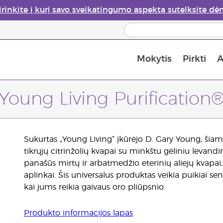
irinkite į kurį savo sveikatingumo aspektą sutelksite dė
Mokytis
Pirkti
A
Apie eterinių aliejų garintuvus
Paskutinė galimybė įsi
„Young Living Purification®
Sukurtas „Young Living“ įkūrėjo D. Gary Young, šiame 
tikrųjų citrinžolių kvapai su minkštu gėliniu levan
panašūs mirtų ir arbatmedžio eterinių aliejų kvapai, 
aplinkai. Šis universalus produktas veikia puikiai 
kai jums reikia gaivaus oro pliūpsnio.
Produkto informacijos lapas