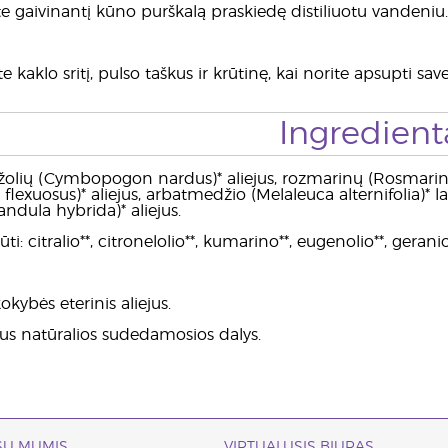
te gaivinantį kūno purškalą praskiedę distiliuotu vandeniu.
te kaklo sritį, pulso taškus ir krūtinę, kai norite apsupti s
Ingredient
žolių (Cymbopogon nardus)* aliejus, rozmarinų (Rosmarinus of
xuosus)* aliejus, arbatmedžio (Melaleuca alternifolia)* la
ndula hybrida)* aliejus.
ti: citralio**, citronelolio**, kumarino**, eugenolio**, geraniol
okybės eterinis aliejus.
jaus natūralios sudedamosios dalys.
 SU MUMIS
VIRTUALUSIS BIURAS