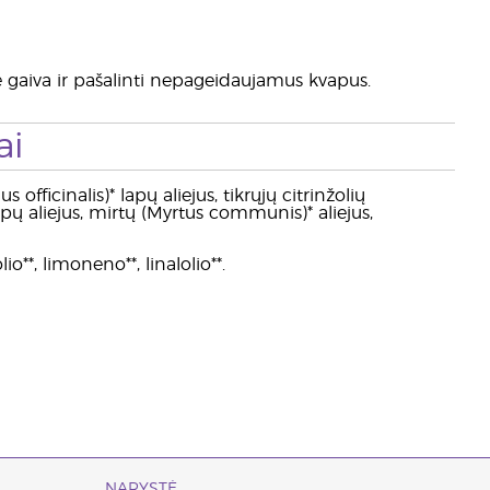
ave gaiva ir pašalinti nepageidaujamus kvapus.
ai
ficinalis)* lapų aliejus, tikrųjų citrinžolių
pų aliejus, mirtų (Myrtus communis)* aliejus,
io**, limoneno**, linalolio**.
NARYSTĖ