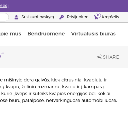
mesį
0
Susikurti paskyrą
Prisijunkite
Krepšelis
pie mus
Bendruomenė
Virtualusis biuras
gyti: 50% nuolaida odos priežiūros produktams
Informacija apie maistines medžiagas
„Young Living“ maisto papildų vadovas
Kaip naudoti eterinius aliejus
„Young Living“ narystės privalumai
“
SHARE
mišinyje dera gaivūs, kiek citrusiniai kvapiųjų ir
dinų kvapu, žoliniu rozmarinų kvapu ir į kamparą
kurie įkvėps ir suteiks kvapios energijos bet kokiai
senose biurų patalpose, netvarkinguose automobiliuose,