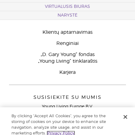
VIRTUALUSIS BIURAS
NARYSTĖ
Klientų aptarnavimas
Renginiai
„D. Gary Young“ fondas
„Young Living“ tinklaraštis
Karjera
SUSISIEKITE SU MUMIS
Young Living Europe B.V.
Peizerweg 97
By clicking “Accept All Cookies”, you agree to the
9727 AJ Groningen
storing of cookies on your device to enhance site
Netherlands
navigation, analyze site usage, and assist in our
marketing efforts.
Privacy Policy
Klientų aptarnavimas (nemokami skambučiai iš laidinių