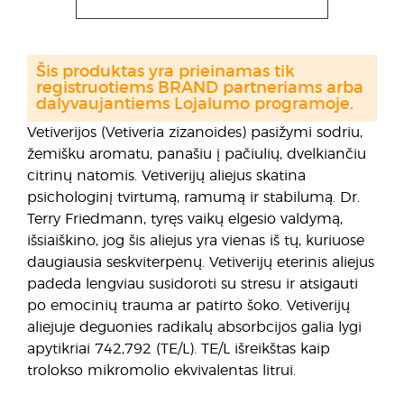
Šis produktas yra prieinamas tik
registruotiems BRAND partneriams arba
dalyvaujantiems Lojalumo programoje.
Vetiverijos (Vetiveria zizanoides) pasižymi sodriu,
žemišku aromatu, panašiu į pačiulių, dvelkiančiu
citrinų natomis. Vetiverijų aliejus skatina
psichologinį tvirtumą, ramumą ir stabilumą. Dr.
Terry Friedmann, tyręs vaikų elgesio valdymą,
išsiaiškino, jog šis aliejus yra vienas iš tų, kuriuose
daugiausia seskviterpenų. Vetiverijų eterinis aliejus
padeda lengviau susidoroti su stresu ir atsigauti
po emocinių trauma ar patirto šoko. Vetiverijų
aliejuje deguonies radikalų absorbcijos galia lygi
apytikriai 742,792 (TE/L). TE/L išreikštas kaip
trolokso mikromolio ekvivalentas litrui.