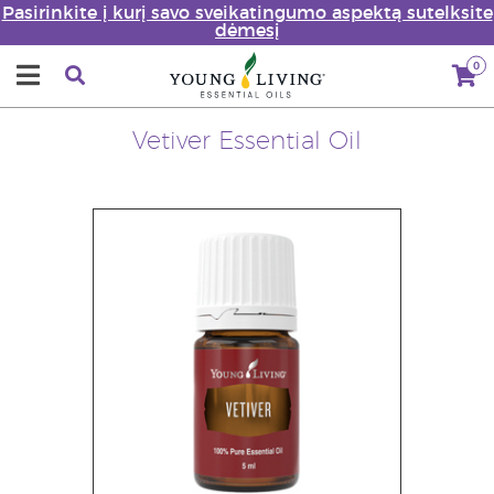
Pasirinkite į kurį savo sveikatingumo aspektą sutelksite
dėmesį
0
Vetiver Essential Oil