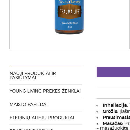
NAUJI PRODUKTAI IR
PASIŪLYMAI
YOUNG LIVING PREKĖS ŽENKLAI
MAISTO PAPILDAI
Inhaliacija:
T
Grožis:
Įlaši
Prausimasis
ETERINIŲ ALIEJŲ PRODUKTAI
Masažas:
Pra
– masažuokite 