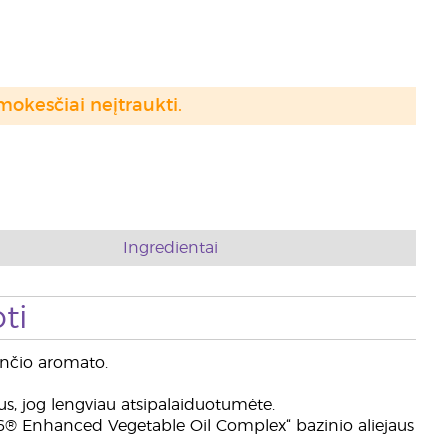
mokesčiai neįtraukti.
Ingredientai
ti
iančio aromato.
jaus, jog lengviau atsipalaiduotumėte.
 V-6® Enhanced Vegetable Oil Complex“ bazinio aliejaus