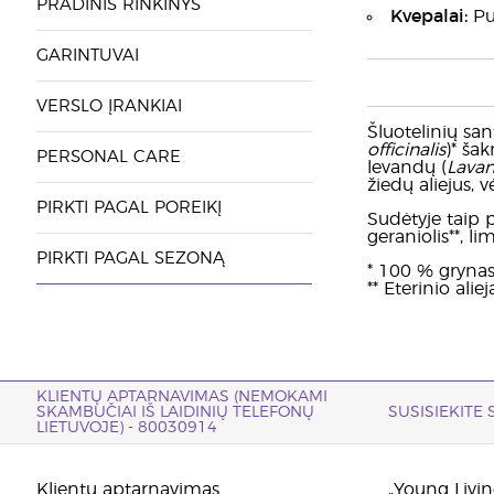
PRADINIS RINKINYS
Kvepalai:
Pui
GARINTUVAI
VERSLO ĮRANKIAI
Šluotelinių san
officinalis
)* šak
PERSONAL CARE
levandų (
Lavan
žiedų aliejus, 
PIRKTI PAGAL POREIKĮ
Sudėtyje taip pa
geraniolis**, lim
PIRKTI PAGAL SEZONĄ
* 100 % grynas 
** Eterinio ali
KLIENTŲ APTARNAVIMAS (NEMOKAMI
SKAMBUČIAI IŠ LAIDINIŲ TELEFONŲ
SUSISIEKITE
LIETUVOJE) - 80030914
Klientų aptarnavimas
„Young Living