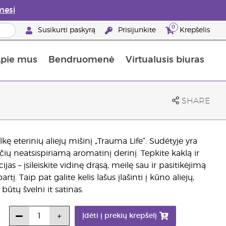
mesį
0
Susikurti paskyrą
Prisijunkite
Krepšelis
pie mus
Bendruomenė
Virtualusis biuras
gyti: 50% nuolaida odos priežiūros produktams
Informacija apie maistines medžiagas
„Young Living“ maisto papildų vadovas
Kaip naudoti eterinius aliejus
„Young Living“ narystės privalumai
SHARE
kę eterinių aliejų mišinį „Trauma Life“. Sudėtyje yra
nčių neatsispiriamą aromatinį derinį. Tepkite kaklą ir
as – įsileiskite vidinę drąsą, meilę sau ir pasitikėjimą
. Taip pat galite kelis lašus įlašinti į kūno aliejų,
būtų švelni it satinas.
Įdėti į prekių krepšelį