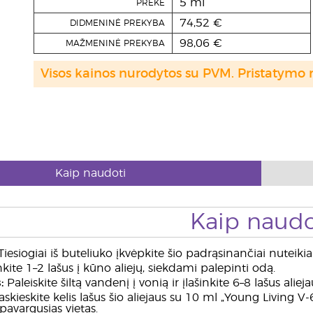
5 ml
PREKĖ
74,52 €
DIDMENINĖ PREKYBA
98,06 €
MAŽMENINĖ PREKYBA
Visos kainos nurodytos su PVM. Pristatymo 
Kaip naudoti
Kaip naudo
iesiogiai iš buteliuko įkvėpkite šio padrąsinančiai nuteik
nkite 1–2 lašus į kūno aliejų, siekdami palepinti odą.
:
Paleiskite šiltą vandenį į vonią ir įlašinkite 6–8 lašus alie
skieskite kelis lašus šio aliejaus su 10 ml „Young Living
pavargusias vietas.