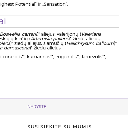
ighest Potential“ ir „Sensation“.
ai
Boswellia carterii
)* aliejus, valerijonų (
Valeriana
yškiųjų kiečių (
Artemisia pallens
)* žiedų aliejus,
olens
)* žiedų aliejus, šlamučių (
Helichrysum italicum
)*
a damascena
)* žiedų aliejus.
tronelolis**, kumarinas**, eugenolis**, farnezolis**,
NARYSTĖ
SUSISIEKITE SU MUMIS