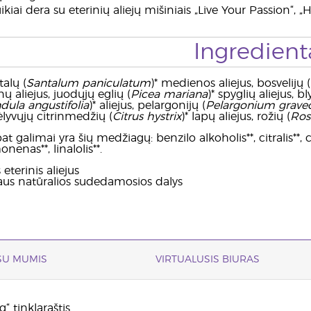
kiai dera su eterinių aliejų mišiniais „Live Your Passion“, „H
Ingredient
talų (
Santalum paniculatum
)* medienos aliejus, bosvelijų (
nų aliejus, juodųjų eglių (
Picea mariana
)* spyglių aliejus, bl
dula angustifolia
)* aliejus, pelargonijų (
Pelargonium grave
vėlyvųjų citrinmedžių (
Citrus hystrix
)* lapų aliejus, rožių (
Ros
t galimai yra šių medžiagų: benzilo alkoholis**, citralis**, ci
onenas**, linalolis**.
eterinis aliejus
ejaus natūralios sudedamosios dalys
 SU MUMIS
VIRTUALUSIS BIURAS
“ tinklaraštis