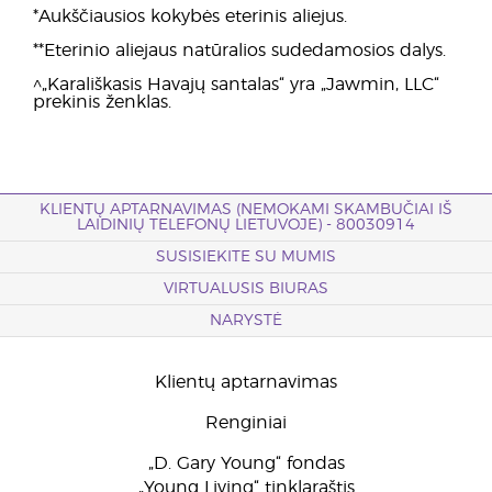
*Aukščiausios kokybės eterinis aliejus.
**Eterinio aliejaus natūralios sudedamosios dalys.
^„Karališkasis Havajų santalas“ yra „Jawmin, LLC“
prekinis ženklas.
KLIENTŲ APTARNAVIMAS (NEMOKAMI SKAMBUČIAI IŠ
LAIDINIŲ TELEFONŲ LIETUVOJE) - 80030914
SUSISIEKITE SU MUMIS
VIRTUALUSIS BIURAS
NARYSTĖ
Klientų aptarnavimas
Renginiai
„D. Gary Young“ fondas
„Young Living“ tinklaraštis