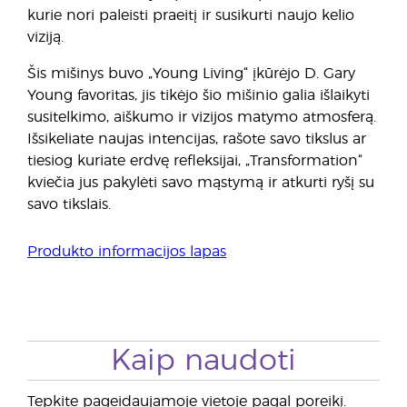
kurie nori paleisti praeitį ir susikurti naujo kelio
viziją.
Šis mišinys buvo „Young Living“ įkūrėjo D. Gary
Young favoritas, jis tikėjo šio mišinio galia išlaikyti
susitelkimo, aiškumo ir vizijos matymo atmosferą.
Išsikeliate naujas intencijas, rašote savo tikslus ar
tiesiog kuriate erdvę refleksijai, „Transformation“
kviečia jus pakylėti savo mąstymą ir atkurti ryšį su
savo tikslais.
Produkto informacijos lapas
Kaip naudoti
Tepkite pageidaujamoje vietoje pagal poreikį.