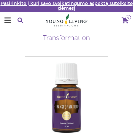
Pasirinkite į kurį savo sveikatingumo aspektą sutelksite
dėmesį
0
Transformation