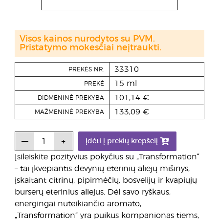
Visos kainos nurodytos su PVM.
Pristatymo mokesčiai neįtraukti.
33310
PREKĖS NR.
15 ml
PREKĖ
101,14 €
DIDMENINĖ PREKYBA
133,09 €
MAŽMENINĖ PREKYBA
Įdėti į prekių krepšelį
Įsileiskite pozityvius pokyčius su „Transformation“
– tai įkvepiantis devynių eterinių aliejų mišinys,
įskaitant citrinų, pipirmėčių, bosvelijų ir kvapiųjų
burserų eterinius aliejus. Dėl savo ryškaus,
energingai nuteikiančio aromato,
„Transformation“ yra puikus kompanionas tiems,