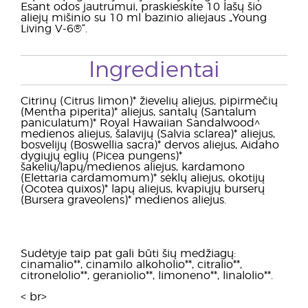
Esant odos jautrumui, praskieskite 10 lašų šio
aliejų mišinio su 10 ml bazinio aliejaus „Young
Living V-6®“.
Ingredientai
Citrinų (Citrus limon)* žievelių aliejus, pipirmėčių
(Mentha piperita)* aliejus, santalų (Santalum
paniculatum)* Royal Hawaiian Sandalwood^
medienos aliejus, šalavijų (Salvia sclarea)* aliejus,
bosvelijų (Boswellia sacra)* dervos aliejus, Aidaho
dygiųjų eglių (Picea pungens)*
šakelių/lapų/medienos aliejus, kardamono
(Elettaria cardamomum)* sėklų aliejus, okotijų
(Ocotea quixos)* lapų aliejus, kvapiųjų burserų
(Bursera graveolens)* medienos aliejus.
Sudėtyje taip pat gali būti šių medžiagų:
cinamalio**, cinamilo alkoholio**, citralio**,
citronelolio**, geraniolio**, limoneno**, linalolio**.
< br>