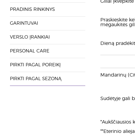
Giliai įkvėpkit
PRADINIS RINKINYS
Praskieskite k
GARINTUVAI
mėgaukitės gil
VERSLO ĮRANKIAI
Dieną pradėkite
PERSONAL CARE
PIRKTI PAGAL POREIKĮ
Mandarinų (Citru
PIRKTI PAGAL SEZONĄ
Sudėtyje gali būt
*Aukščiausios k
**Eterinio alie