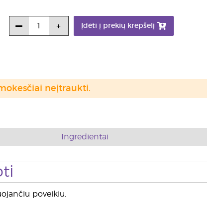
Įdėti į prekių krepšelį
mokesčiai neįtraukti.
Ingredientai
ti
uojančiu poveikiu.