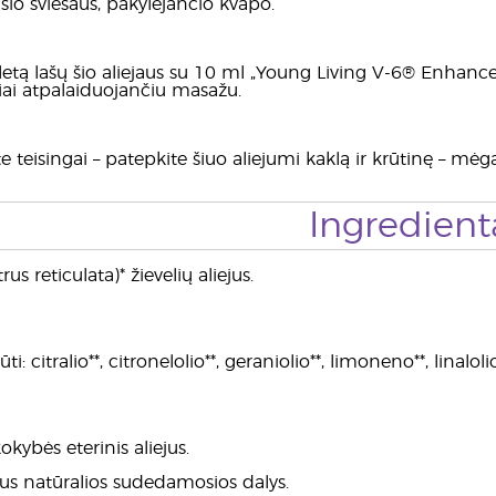
e šio šviesaus, pakylėjančio kvapo.
eletą lašų šio aliejaus su 10 ml „Young Living V-6® Enhance
iai atpalaiduojančiu masažu.
 teisingai – patepkite šiuo aliejumi kaklą ir krūtinę – mėga
Ingredient
s reticulata)* žievelių aliejus.
i: citralio**, citronelolio**, geraniolio**, limoneno**, linalolio
okybės eterinis aliejus.
jaus natūralios sudedamosios dalys.