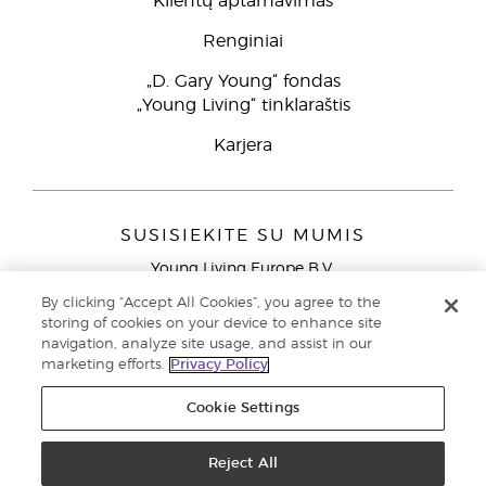
Klientų aptarnavimas
Renginiai
„D. Gary Young“ fondas
„Young Living“ tinklaraštis
Karjera
SUSISIEKITE SU MUMIS
Young Living Europe B.V.
Peizerweg 97
By clicking “Accept All Cookies”, you agree to the
9727 AJ Groningen
storing of cookies on your device to enhance site
Netherlands
navigation, analyze site usage, and assist in our
marketing efforts.
Privacy Policy
Klientų aptarnavimas (nemokami skambučiai iš laidinių
telefonų Lietuvoje)
80030914
Cookie Settings
Copyright © 2021 Young Living Essential Oils. Visos teisės saugomos. |
Privatumo politika
Reject All