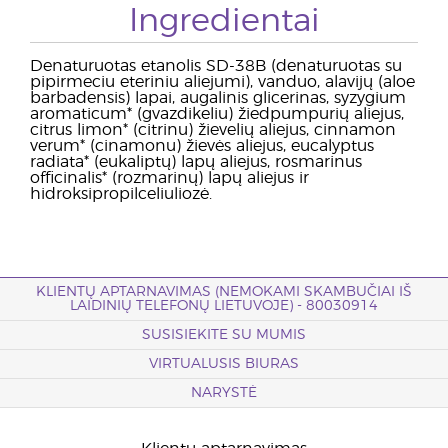
Ingredientai
Denaturuotas etanolis SD-38B (denaturuotas su
pipirmeciu eteriniu aliejumi), vanduo, alavijų (aloe
barbadensis) lapai, augalinis glicerinas, syzygium
aromaticum* (gvazdikeliu) žiedpumpurių aliejus,
citrus limon* (citrinu) žievelių aliejus, cinnamon
verum* (cinamonu) žievės aliejus, eucalyptus
radiata* (eukaliptų) lapų aliejus, rosmarinus
officinalis* (rozmarinų) lapų aliejus ir
hidroksipropilceliuliozė.
KLIENTŲ APTARNAVIMAS (NEMOKAMI SKAMBUČIAI IŠ
LAIDINIŲ TELEFONŲ LIETUVOJE) - 80030914
SUSISIEKITE SU MUMIS
VIRTUALUSIS BIURAS
NARYSTĖ