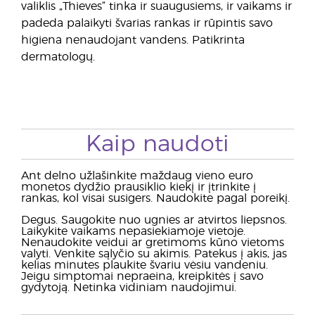
valiklis „Thieves“ tinka ir suaugusiems, ir vaikams ir
padeda palaikyti švarias rankas ir rūpintis savo
higiena nenaudojant vandens. Patikrinta
dermatologų.
Kaip naudoti
Ant delno užlašinkite maždaug vieno euro
monetos dydžio prausiklio kiekį ir įtrinkite į
rankas, kol visai susigers. Naudokite pagal poreikį.
Degus. Saugokite nuo ugnies ar atvirtos liepsnos.
Laikykite vaikams nepasiekiamoje vietoje.
Nenaudokite veidui ar gretimoms kūno vietoms
valyti. Venkite sąlyčio su akimis. Patekus į akis, jas
kelias minutes plaukite švariu vėsiu vandeniu.
Jeigu simptomai nepraeina, kreipkitės į savo
gydytoją. Netinka vidiniam naudojimui.