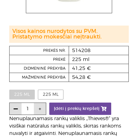
Visos kainos nurodytos su PVM.
Pristatymo mokesčiai neįtraukti.
514208
PREKĖS NR.
225 ml
PREKĖ
41,25 €
DIDMENINĖ PREKYBA
54,28 €
MAŽMENINĖ PREKYBA
225 ML
225 ML
Įdėti į prekių krepšelį
Nenuplaunamasis rankų valiklis „Thieves®“ yra
visiškai natūralus rankų valiklis, skirtas rankoms
nuvalyti ir atgaivinti. Nenuplaunamasis rankų