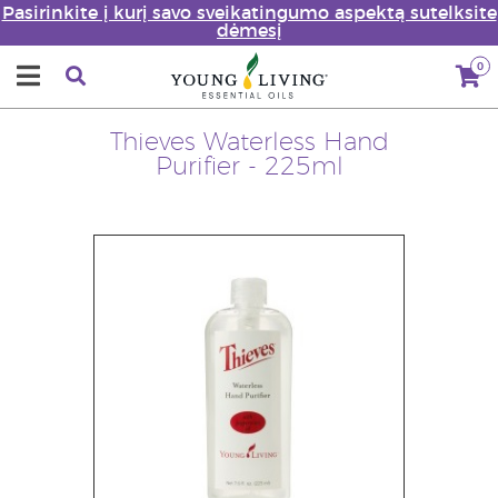
Pasirinkite į kurį savo sveikatingumo aspektą sutelksite
dėmesį
0
Thieves Waterless Hand
Purifier - 225ml