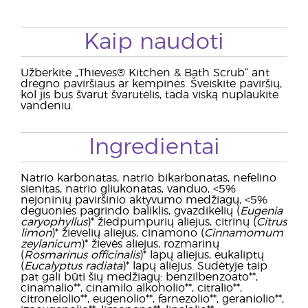
Kaip naudoti
Užberkite „Thieves® Kitchen & Bath Scrub“ ant
drėgno paviršiaus ar kempinės. Šveiskite paviršių,
kol jis bus švarut švarutėlis, tada viską nuplaukite
vandeniu.
Ingredientai
Natrio karbonatas, natrio bikarbonatas, nefelino
sienitas, natrio gliukonatas, vanduo, <5%
nejoninių paviršinio aktyvumo medžiagų, <5%
deguonies pagrindo baliklis, gvazdikėlių (
Eugenia
caryophyllus
)* žiedpumpurių aliejus, citrinų (
Citrus
limon
)* žievelių aliejus, cinamono (
Cinnamomum
zeylanicum
)* žievės aliejus, rozmarinų
(
Rosmarinus officinalis
)* lapų aliejus, eukaliptų
(
Eucalyptus radiata
)* lapų aliejus. Sudėtyje taip
pat gali būti šių medžiagų: benzilbenzoato**,
cinamalio**, cinamilo alkoholio**, citralio**,
citronelolio**, eugenolio**, farnezolio**, geraniolio**,