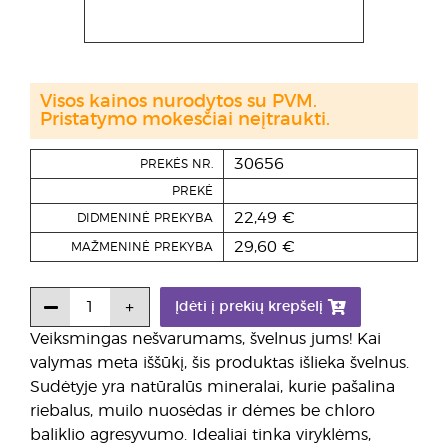
Visos kainos nurodytos su PVM.
Pristatymo mokesčiai neįtraukti.
30656
PREKĖS NR.
PREKĖ
22,49 €
DIDMENINĖ PREKYBA
29,60 €
MAŽMENINĖ PREKYBA
Įdėti į prekių krepšelį
Veiksmingas nešvarumams, švelnus jums! Kai
valymas meta iššūkį, šis produktas išlieka švelnus.
Sudėtyje yra natūralūs mineralai, kurie pašalina
riebalus, muilo nuosėdas ir dėmes be chloro
baliklio agresyvumo. Idealiai tinka viryklėms,