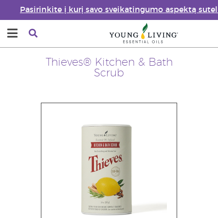
Pasirinkite į kurį savo sveikatingumo aspektą sute
Thieves® Kitchen & Bath
Scrub