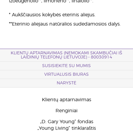
izoeugenolio**, limoneno**, linalolio**.
* Aukščiausios kokybės eterinis aliejus.
**Eterinio aliejaus natūralios sudedamosios dalys.
KLIENTŲ APTARNAVIMAS (NEMOKAMI SKAMBUČIAI IŠ
LAIDINIŲ TELEFONŲ LIETUVOJE) - 80030914
SUSISIEKITE SU MUMIS
VIRTUALUSIS BIURAS
NARYSTĖ
Klientų aptarnavimas
Renginiai
„D. Gary Young“ fondas
„Young Living“ tinklaraštis