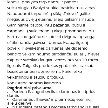
lengvai praslysta tarp dantų ir padeda
veiksmingiau išvalyti sunkiai pasiekiamas vietas.
Naudodami tarpdančių siūlą „Thieves“ galite
mėgautis dviejų eterinių aliejų teikiama nauda.
Gaminame patobulintu pažangiu būdu ir
tarpdančių siūlą eterinių aliejų prisotiname du
kartus, kad galėtume suteikti dvigubą apsaugą,
užtikrinančią gaivesnį burnos kvapą, ilgesnį
poveikį ir sveikesnes dantenas. Be didesnio
bendro veiksmingumo tarpdančių siūlas „Thieves“
taip pat suteikia daugiau vertės, nes yra 10 metrų
ilgesnis. Taigi, šis produktas ypač tinka sveikata
besirūpinantiems žmonėms, kurie ieško
veiksmingų ir saugių produktų
konkurencingomis kainomis.
Pagrindiniai privalumai:
Padeda išsaugoti sveikas dantenas ir stiprius
dantis.
Gaivinantis „Thieves“ ir pipirmėčių eterinių
aliejų derinys.
Naudojant pažangų procesą tarpdančių siūlas