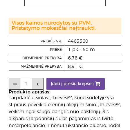
Visos kainos nurodytos su PVM.
Pristatymo mokesčiai neįtraukti.
4463560
PREKĖS NR.
1 pk - 50 m
PREKĖ
6,76 €
DIDMENINĖ PREKYBA
8,91 €
MAŽMENINĖ PREKYBA
Įdėti į prekių krepšelį
Produkto aprašas:
Tarpdančių siūlas „Thieves®“, kurio sudėtyje yra
stipraus poveikio eterinių aliejų mišinio „Thieves®“,
veiksmingai saugo dangtis nuo bakterijų. Šis
atsparus tarpdančių siūlas pagamintas iš tvirto,
nešerpetojančio ir nenutrūkstančio pluošto, todėl