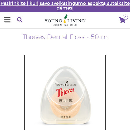
Pasirinkite į kurį savo sveikatingumo aspektą sutelksite
dėmesį
0
Thieves Dental Floss - 50 m