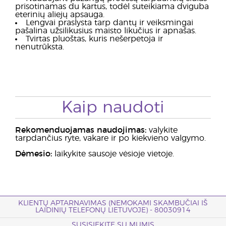
prisotinamas du kartus, todėl suteikiama dviguba
eterinių aliejų apsauga.
Lengvai praslysta tarp dantų ir veiksmingai
pašalina užsilikusius maisto likučius ir apnašas.
Tvirtas pluoštas, kuris nešerpetoja ir
nenutrūksta.
Kaip naudoti
Rekomenduojamas naudojimas:
valykite
tarpdančius ryte, vakare ir po kiekvieno valgymo.
Dėmesio:
laikykite sausoje vėsioje vietoje.
KLIENTŲ APTARNAVIMAS (NEMOKAMI SKAMBUČIAI IŠ
LAIDINIŲ TELEFONŲ LIETUVOJE) - 80030914
SUSISIEKITE SU MUMIS