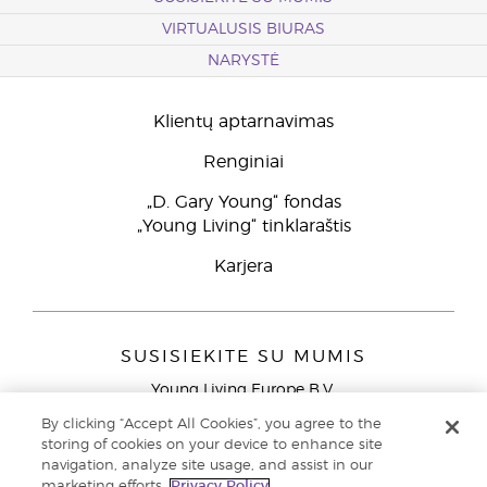
VIRTUALUSIS BIURAS
NARYSTĖ
Klientų aptarnavimas
Renginiai
„D. Gary Young“ fondas
„Young Living“ tinklaraštis
Karjera
SUSISIEKITE SU MUMIS
Young Living Europe B.V.
Peizerweg 97
By clicking “Accept All Cookies”, you agree to the
9727 AJ Groningen
storing of cookies on your device to enhance site
Netherlands
navigation, analyze site usage, and assist in our
marketing efforts.
Privacy Policy