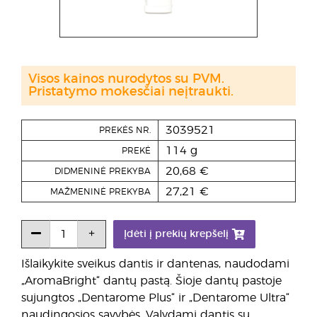
Visos kainos nurodytos su PVM.
Pristatymo mokesčiai neįtraukti.
3039521
PREKĖS NR.
114 g
PREKĖ
20,68 €
DIDMENINĖ PREKYBA
27,21 €
MAŽMENINĖ PREKYBA
Įdėti į prekių krepšelį
Išlaikykite sveikus dantis ir dantenas, naudodami
„AromaBright“ dantų pastą. Šioje dantų pastoje
sujungtos „Dentarome Plus“ ir „Dentarome Ultra“
naudingosios savybės. Valydami dantis su