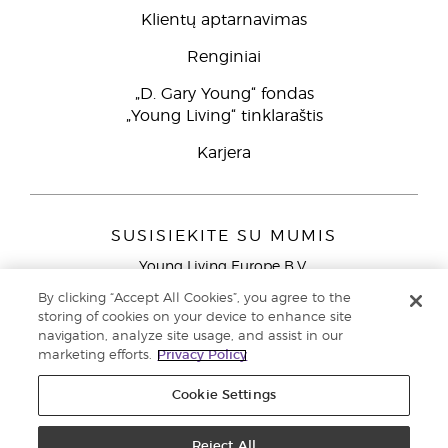
Klientų aptarnavimas
Renginiai
„D. Gary Young“ fondas
„Young Living“ tinklaraštis
Karjera
SUSISIEKITE SU MUMIS
Young Living Europe B.V.
Peizerweg 97
By clicking “Accept All Cookies”, you agree to the
9727 AJ Groningen
storing of cookies on your device to enhance site
Netherlands
navigation, analyze site usage, and assist in our
marketing efforts.
Privacy Policy
Klientų aptarnavimas (nemokami skambučiai iš laidinių
telefonų Lietuvoje)
80030914
Cookie Settings
Copyright © 2021 Young Living Essential Oils. Visos teisės saugomos. |
Privatumo politika
Reject All