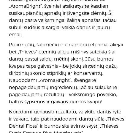
„AromaBright“, švelniai atsikratysite kasdien
susikaupiančių apnašų ir išvengsite dėmių. Ši
dantų pasta veiksmingai šalina apnašas, tačiau
subtili sudėtis atsargiai veikia dantis ir jautrų
emalį.
Pipirmėčių, šaltmėčių ir cinamonų eteriniai aliejai
bei „Thieves“ eterinių aliejų mišinys suteikia šiai
dantų pastai saldų, mėtinį skonį. Jūsų burnos
kvapas taps gaivesnis – be jokių sintetinių dažų,
dirbtinių skonio stipriklių ar konservantų.
Naudodami „AromaBright“, išvengsite
nepageidaujamų ingredientų, tačiau sulauksite
pageidaujamų rezultatų – veiksmingo poveikio,
baltos šypsenos ir gaivaus burnos kvapo!
Norėdami geriausio rezultato, valykite dantis ryte
ir vakare, taip pat naudodami dantų siūlą „Thieves
Dental Floss“ ir burnos skalavimo skystį „Thieves