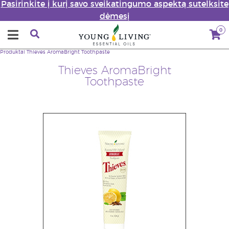
Pasirinkite į kurį savo sveikatingumo aspektą sutelksite
dėmesį
0
Produktai
Thieves AromaBright Toothpaste
Thieves AromaBright
Toothpaste