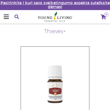
Pasirinkite į kurį savo sveikatingumo aspektą sutelksite
dėmesį
0
Thieves+