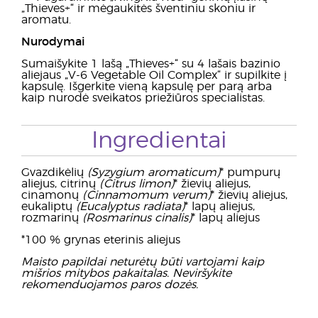
„Thieves+“ ir mėgaukitės šventiniu skoniu ir
aromatu.
Nurodymai
Sumaišykite 1 lašą „Thieves+“ su 4 lašais bazinio
aliejaus „V-6 Vegetable Oil Complex“ ir supilkite į
kapsulę. Išgerkite vieną kapsulę per parą arba
kaip nurodė sveikatos priežiūros specialistas.
Ingredientai
Gvazdikėlių
(Syzygium aromaticum)
* pumpurų
aliejus, citrinų
(Citrus limon)
* žievių aliejus,
cinamonų
(Cinnamomum verum)
* žievių aliejus,
eukaliptų
(Eucalyptus radiata)
* lapų aliejus,
rozmarinų
(Rosmarinus cinalis)
* lapų aliejus
*100 % grynas eterinis aliejus
Maisto papildai neturėtų būti vartojami kaip
mišrios mitybos pakaitalas. Neviršykite
rekomenduojamos paros dozės.