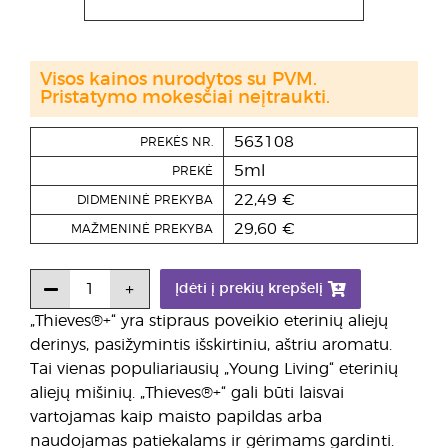
Visos kainos nurodytos su PVM.
Pristatymo mokesčiai neįtraukti.
563108
PREKĖS NR.
5ml
PREKĖ
22,49 €
DIDMENINĖ PREKYBA
29,60 €
MAŽMENINĖ PREKYBA
Įdėti į prekių krepšelį
„Thieves®+“ yra stipraus poveikio eterinių aliejų
derinys, pasižymintis išskirtiniu, aštriu aromatu.
Tai vienas populiariausių „Young Living“ eterinių
aliejų mišinių. „Thieves®+“ gali būti laisvai
vartojamas kaip maisto papildas arba
naudojamas patiekalams ir gėrimams gardinti.