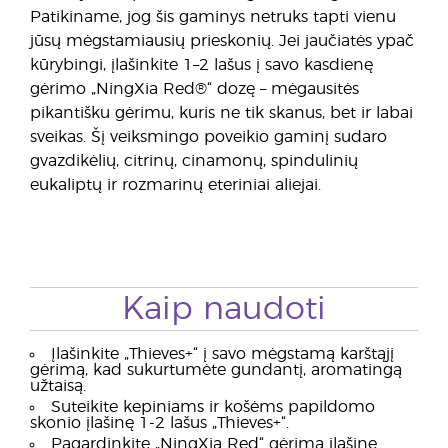
Patikiname, jog šis gaminys netruks tapti vienu
jūsų mėgstamiausių prieskonių. Jei jaučiatės ypač
kūrybingi, įlašinkite 1–2 lašus į savo kasdienę
gėrimo „NingXia Red®“ dozę – mėgausitės
pikantišku gėrimu, kuris ne tik skanus, bet ir labai
sveikas. Šį veiksmingo poveikio gaminį sudaro
gvazdikėlių, citrinų, cinamonų, spindulinių
eukaliptų ir rozmarinų eteriniai aliejai.
Kaip naudoti
Įlašinkite „Thieves+“ į savo mėgstamą karštąjį
gėrimą, kad sukurtumėte gundantį, aromatingą
užtaisą.
Suteikite kepiniams ir košėms papildomo
skonio įlašinę 1-2 lašus „Thieves+“.
Pagardinkite „NingXia Red“ gėrimą įlašinę