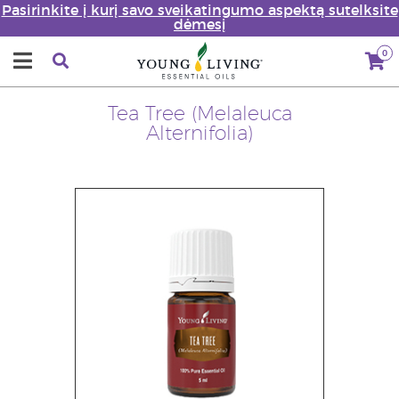
Pasirinkite į kurį savo sveikatingumo aspektą sutelksite
dėmesį
0
Tea Tree (Melaleuca
Alternifolia)