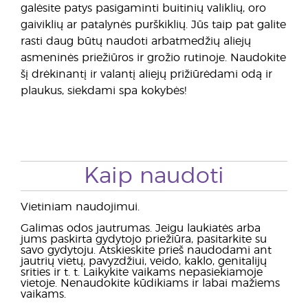
galėsite patys pasigaminti buitinių valiklių, oro
gaiviklių ar patalynės purškiklių. Jūs taip pat galite
rasti daug būtų naudoti arbatmedžių aliejų
asmeninės priežiūros ir grožio rutinoje. Naudokite
šį drėkinantį ir valantį aliejų prižiūrėdami odą ir
plaukus, siekdami spa kokybės!
Kaip naudoti
Vietiniam naudojimui.
Galimas odos jautrumas. Jeigu laukiatės arba
jums paskirta gydytojo priežiūra, pasitarkite su
savo gydytoju. Atskieskite prieš naudodami ant
jautrių vietų, pavyzdžiui, veido, kaklo, genitalijų
srities ir t. t. Laikykite vaikams nepasiekiamoje
vietoje. Nenaudokite kūdikiams ir labai mažiems
vaikams.