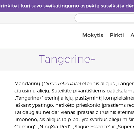
irinkite į kurį savo sveikatingumo aspektą sutelksite dė
Mokytis
Pirkti
A
Apie eterinių aliejų garintuvus
Paskutinė galimybė įsi
Tangerine+
Mandarinų (
Citrus reticulata
) eterinis aliejus „Tang
citrusinių aliejų. Suteikite pikantiškiems patiekal
„Tangerine+“ eterinį aliejų, pasižymintį kompleksinė
ieškant ypatingo, netikėto prieskonio įprastiems re
Tai daugiau nei dar vienas įprastas citrusinis eterini
limoneno, šis aliejus taip pat yra svarbus aliejų mišin
Calming“, „NingXia Red“, „Slique Essence“ ir „Super 