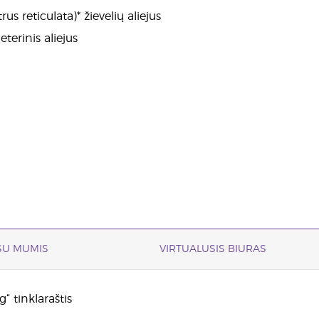
us reticulata)* žievelių aliejus
terinis aliejus
 SU MUMIS
VIRTUALUSIS BIURAS
“ tinklaraštis