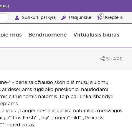
mesį
0
Susikurti paskyrą
Prisijunkite
Krepšelis
pie mus
Bendruomenė
Virtualusis biuras
gyti: 50% nuolaida odos priežiūros produktams
Informacija apie maistines medžiagas
„Young Living“ maisto papildų vadovas
Kaip naudoti eterinius aliejus
„Young Living“ narystės privalumai
SHARE
erine+” – bene saldžiausio skonio iš mūsų siūlomų
ams ar desertams rūgštoko prieskonio, naudodami
mis citrusinėmis natomis. Taip pat tinka išbandyti
ceptams.
s aliejus. „Tangerine+” aliejuje yra natūralios medžiagos
ių „Citrus Fresh“, „Joy“, „Inner Child“, „Peace &
C“ ingredientas.