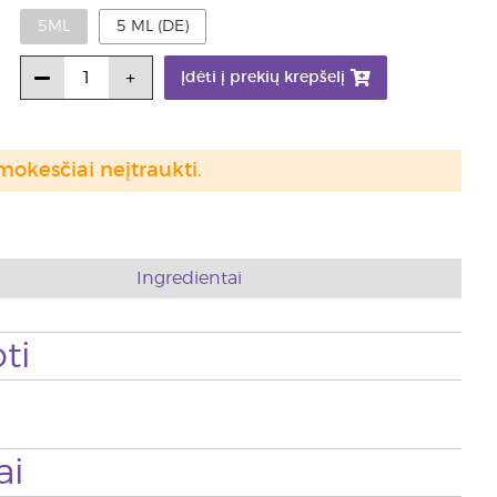
5ML
5 ML (DE)
Įdėti į prekių krepšelį
mokesčiai neįtraukti.
Ingredientai
ti
ai