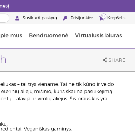
mesį
0
Susikurti paskyrą
Prisijunkite
Krepšelis
pie mus
Bendruomenė
Virtualusis biuras
gyti: 50% nuolaida odos priežiūros produktams
Informacija apie maistines medžiagas
„Young Living“ maisto papildų vadovas
Kaip naudoti eterinius aliejus
„Young Living“ narystės privalumai
sh
SHARE
iukas – tai trys viename. Tai ne tik kūno ir veido
eterinių aliejų mišinio, kuris skatina pasitikėjimą
 – alavijai ir virolių aliejus. Šis prausiklis yra
ukų.
ngredientai. Veganiškas gaminys.