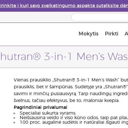
irinkite į kurį savo sveikatingumo aspektą sutelksite dė
Mokytis
Pirkti
A
Apie eterinių aliejų garintuvus
Paskutinė galimybė įsi
hutran® 3-in-1 Men’s Wa
Vienas prausiklio „Shutran® 3-in-1 Men’s Wash“ butel
prausiklis, bet ir šampūnas. Sudėtyje yra „Shutran®“ 
savimi ir minčių pusiausvyrą. Tarp naudingų ingredientų
švelnus, tačiau efektyvus, be to, maloniai kvepia.
Pagrindiniai privalumai
Specialiai sukurta vyrams.
Neišsausina veido ir viso kūno odos, taip pat pla
100 proc. augalinė sudėtis ir natūraliai išgauti i