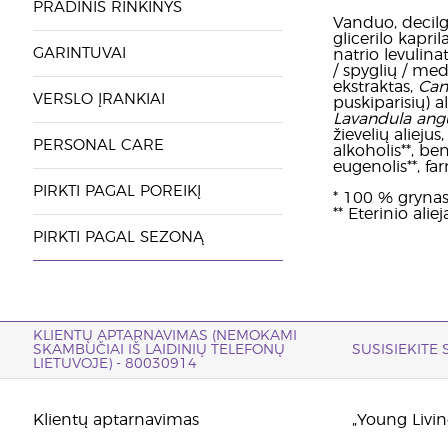
PRADINIS RINKINYS
Vanduo, decilgl
glicerilo kapril
GARINTUVAI
natrio levulina
/ spyglių / medi
ekstraktas,
Can
VERSLO ĮRANKIAI
puskiparisių) al
Lavandula angu
žievelių aliejus
PERSONAL CARE
alkoholis**, ben
eugenolis**, far
PIRKTI PAGAL POREIKĮ
* 100 % grynas 
** Eterinio ali
PIRKTI PAGAL SEZONĄ
KLIENTŲ APTARNAVIMAS (NEMOKAMI
SKAMBUČIAI IŠ LAIDINIŲ TELEFONŲ
SUSISIEKITE
LIETUVOJE) - 80030914
Klientų aptarnavimas
„Young Living