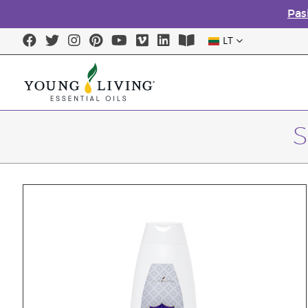
Pas
LT
S