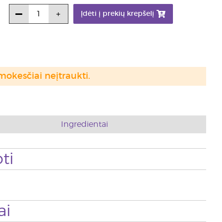
Įdėti į prekių krepšelį
mokesčiai neįtraukti.
Ingredientai
ti
ai