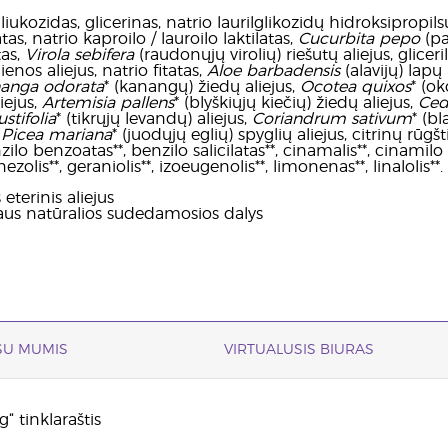
iukozidas, glicerinas, natrio laurilglikozidų hidroksipropils
atas, natrio kaproilo / lauroilo laktilatas,
Cucurbita pepo
(pa
tas,
Virola sebifera
(raudonųjų virolių) riešutų aliejus, glicer
enos aliejus, natrio fitatas,
Aloe barbadensis
(alavijų) lapų 
anga odorata
* (kanangų) žiedų aliejus,
Ocotea quixos
* (ok
iejus,
Artemisia pallens
* (blyškiųjų kiečių) žiedų aliejus,
Ced
stifolia
* (tikrųjų levandų) aliejus,
Coriandrum sativum
* (bl
,
Picea mariana
* (juodųjų eglių) spyglių aliejus, citrinų rūg
zilo benzoatas**, benzilo salicilatas**, cinamalis**, cinamilo al
nezolis**, geraniolis**, izoeugenolis**, limonenas**, linalolis**.
eterinis aliejus
ejaus natūralios sudedamosios dalys
 SU MUMIS
VIRTUALUSIS BIURAS
“ tinklaraštis