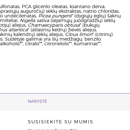
ulfonatas, PCA glicerilo oleatas, ksantano derva,
prastųjų auguročių) sėklų ekstraktas, natrio chloridas,
ilo undecilenatas,
Picea pungens
* (dygiųjų eglių) šaknų
milteliai,
Nigella sativa
(sėjamųjų juodgrūdžių) sėklų
otijų) aliejus,
Chamaecyparis obtusa
* (bukųjų
rus atlantica
* (atlasinių kedrų) žievės aliejus,
akinių kalendrų) sėklų aliejus,
Citrus limon
* (citrinų)
štis. Sudėtyje galimai yra šių medžiagų: benzilo
koholis**, citralis**, citronelolis**, kumarinas**,
NARYSTĖ
SUSISIEKITE SU MUMIS