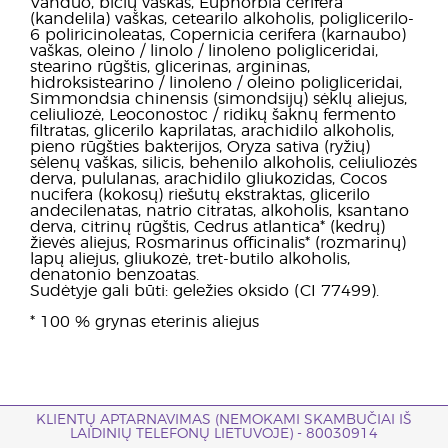
Vanduo, bičių vaškas, Euphorbia cerifera
(kandelila) vaškas, cetearilo alkoholis, poliglicerilo-
6 poliricinoleatas, Copernicia cerifera (karnaubo)
vaškas, oleino / linolo / linoleno poligliceridai,
stearino rūgštis, glicerinas, argininas,
hidroksistearino / linoleno / oleino poligliceridai,
Simmondsia chinensis (simondsijų) sėklų aliejus,
celiuliozė, Leoconostoc / ridikų šaknų fermento
filtratas, glicerilo kaprilatas, arachidilo alkoholis,
pieno rūgšties bakterijos, Oryza sativa (ryžių)
sėlenų vaškas, silicis, behenilo alkoholis, celiuliozės
derva, pululanas, arachidilo gliukozidas, Cocos
nucifera (kokosų) riešutų ekstraktas, glicerilo
andecilenatas, natrio citratas, alkoholis, ksantano
derva, citrinų rūgštis, Cedrus atlantica* (kedrų)
žievės aliejus, Rosmarinus officinalis* (rozmarinų)
lapų aliejus, gliukozė, tret-butilo alkoholis,
denatonio benzoatas.
Sudėtyje gali būti: geležies oksido (CI 77499).
* 100 % grynas eterinis aliejus
KLIENTŲ APTARNAVIMAS (NEMOKAMI SKAMBUČIAI IŠ
LAIDINIŲ TELEFONŲ LIETUVOJE) - 80030914