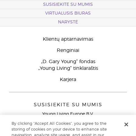
SUSISIEKITE SU MUMIS
VIRTUALUSIS BIURAS
NARYSTĖ
Klientų aptarnavimas
Renginiai
„D. Gary Young“ fondas
„Young Living“ tinklaraštis
Karjera
SUSISIEKITE SU MUMIS
Young Living Europe B.V.
Peizerweg 97
By clicking “Accept All Cookies”, you agree to the
9727 AJ Groningen
storing of cookies on your device to enhance site
Netherlands
navigation, analyze site usage, and assist in our