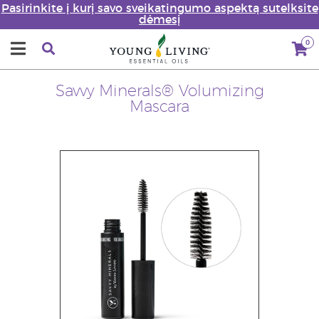
Pasirinkite į kurį savo sveikatingumo aspektą sutelksite
dėmesį
0
Savvy Minerals® Volumizing
Mascara