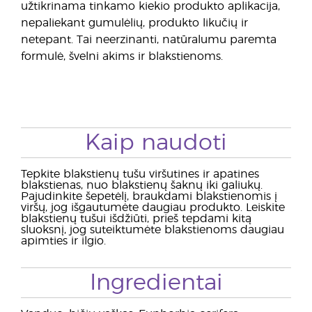
užtikrinama tinkamo kiekio produkto aplikacija,
nepaliekant gumulėlių, produkto likučių ir
netepant. Tai neerzinanti, natūralumu paremta
formulė, švelni akims ir blakstienoms.
Kaip naudoti
Tepkite blakstienų tušu viršutines ir apatines
blakstienas, nuo blakstienų šaknų iki galiukų.
Pajudinkite šepetėlį, braukdami blakstienomis į
viršų, jog išgautumėte daugiau produkto. Leiskite
blakstienų tušui išdžiūti, prieš tepdami kitą
sluoksnį, jog suteiktumėte blakstienoms daugiau
apimties ir ilgio.
Ingredientai