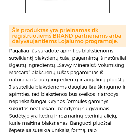
Šis produktas yra prieinamas tik
registruotiems BRAND partneriams arba
dalyvaujantiems Lojalumo programoje.
Pagaliau jūs suradote apimties blakstienoms
suteikiantį blakstienų tušą, pagamintą iš natūraliai
išgautų ingredientų. „Savvy Minerals® Volumising
Mascara“ blakstienų tušas pagamintas iš
natūraliai išgautų ingredientų ir augalinių pluoštų.
Jis suteikia blakstienoms daugiau išraiškingumo ir
apimties, tad blakstienos bus sveikos ir atrodys
nepriekaištingai. Grynos formulės gaminys
sukurtas neatliekant bandymų su gyvūnais.
Sudėtyje yra kedrų ir rozmarinų eterinių aliejų,
kurie maitina blakstienas. Banguoti pluoštai
šepetėliui suteikia unikalią formą, taip