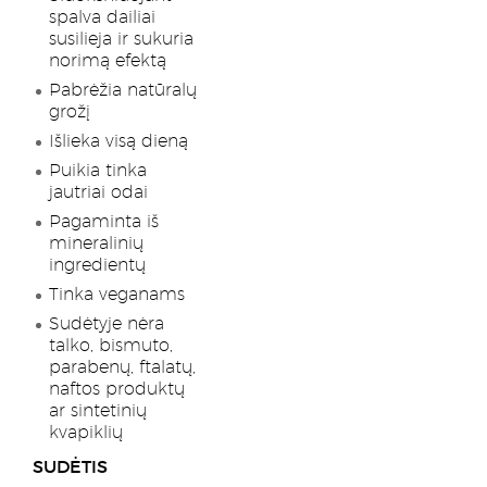
spalva dailiai
susilieja ir sukuria
norimą efektą
Pabrėžia natūralų
grožį
Išlieka visą dieną
Puikia tinka
jautriai odai
Pagaminta iš
mineralinių
ingredientų
Tinka veganams
Sudėtyje nėra
talko, bismuto,
parabenų, ftalatų,
naftos produktų
ar sintetinių
kvapiklių
SUDĖTIS