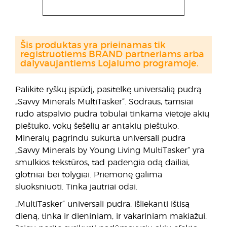
Šis produktas yra prieinamas tik
registruotiems BRAND partneriams arba
dalyvaujantiems Lojalumo programoje.
Palikite ryškų įspūdį, pasitelkę universalią pudrą
„Savvy Minerals MultiTasker“. Sodraus, tamsiai
rudo atspalvio pudra tobulai tinkama vietoje akių
pieštuko, vokų šešėlių ar antakių pieštuko.
Mineralų pagrindu sukurta universali pudra
„Savvy Minerals by Young Living MultiTasker“ yra
smulkios tekstūros, tad padengia odą dailiai,
glotniai bei tolygiai. Priemonę galima
sluoksniuoti. Tinka jautriai odai.
„MultiTasker“ universali pudra, išliekanti ištisą
dieną, tinka ir dieniniam, ir vakariniam makiažui.