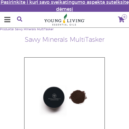
Pasirinkite į kurį savo sveikatingumo aspektą sutelksite
dėmesį
0
Produktai
Savvy Minerals MultiTasker
Savvy Minerals MultiTasker