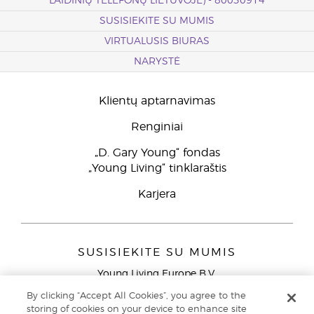
LAIDINIŲ TELEFONŲ LIETUVOJE) - 80030914
SUSISIEKITE SU MUMIS
VIRTUALUSIS BIURAS
NARYSTĖ
Klientų aptarnavimas
Renginiai
„D. Gary Young“ fondas
„Young Living“ tinklaraštis
Karjera
SUSISIEKITE SU MUMIS
Young Living Europe B.V.
Peizerweg 97
By clicking “Accept All Cookies”, you agree to the
9727 AJ Groningen
storing of cookies on your device to enhance site