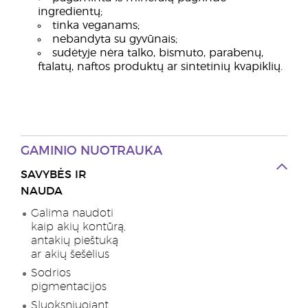
ingredientų;
tinka veganams;
nebandyta su gyvūnais;
sudėtyje nėra talko, bismuto, parabenų,
ftalatų, naftos produktų ar sintetinių kvapiklių.
GAMINIO NUOTRAUKA
SAVYBĖS IR
NAUDA
Galima naudoti
kaip akių kontūrą,
antakių pieštuką
ar akių šešėlius
Sodrios
pigmentacijos
Sluoksniuojant