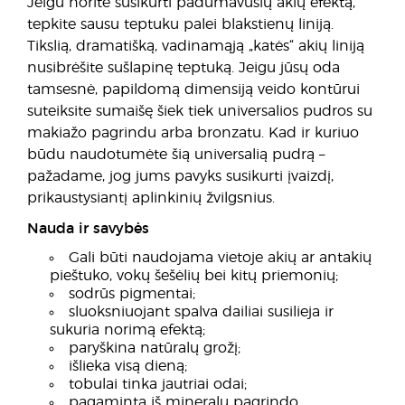
Jeigu norite susikurti padūmavusių akių efektą,
tepkite sausu teptuku palei blakstienų liniją.
Tikslią, dramatišką, vadinamąją „katės“ akių liniją
nusibrėšite sušlapinę teptuką. Jeigu jūsų oda
tamsesnė, papildomą dimensiją veido kontūrui
suteiksite sumaišę šiek tiek universalios pudros su
makiažo pagrindu arba bronzatu. Kad ir kuriuo
būdu naudotumėte šią universalią pudrą –
pažadame, jog jums pavyks susikurti įvaizdį,
prikaustysiantį aplinkinių žvilgsnius.
Nauda ir savybės
Gali būti naudojama vietoje akių ar antakių
pieštuko, vokų šešėlių bei kitų priemonių;
sodrūs pigmentai;
sluoksniuojant spalva dailiai susilieja ir
sukuria norimą efektą;
paryškina natūralų grožį;
išlieka visą dieną;
tobulai tinka jautriai odai;
pagaminta iš mineralų pagrindo