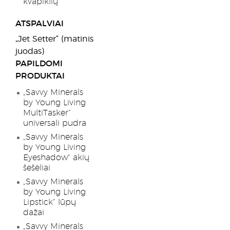
kvapiklių
ATSPALVIAI
„Jet Setter“ (matinis
juodas)
PAPILDOMI
PRODUKTAI
„Savvy Minerals
by Young Living
MultiTasker“
universali pudra
„Savvy Minerals
by Young Living
Eyeshadow“ akių
šešėliai
„Savvy Minerals
by Young Living
Lipstick“ lūpų
dažai
„Savvy Minerals