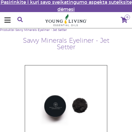
Pasirinkite į kurį savo sveikatingumo aspektą sutelksite
dėmesį
0
Produktai
Savvy Minerals Eyeliner - Jet Setter
Savvy Minerals Eyeliner - Jet
Setter