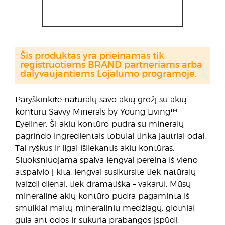
Šis produktas yra prieinamas tik
registruotiems BRAND partneriams arba
dalyvaujantiems Lojalumo programoje.
Paryškinkite natūralų savo akių grožį su akių
kontūru Savvy Minerals by Young Living™
Eyeliner. Ši akių kontūro pudra su mineralų
pagrindo ingredientais tobulai tinka jautriai odai.
Tai ryškus ir ilgai išliekantis akių kontūras.
Sluoksniuojama spalva lengvai pereina iš vieno
atspalvio į kitą: lengvai susikursite tiek natūralų
įvaizdį dienai, tiek dramatišką – vakarui. Mūsų
mineralinė akių kontūro pudra pagaminta iš
smulkiai maltų mineralinių medžiagų, glotniai
gula ant odos ir sukuria prabangos įspūdį.