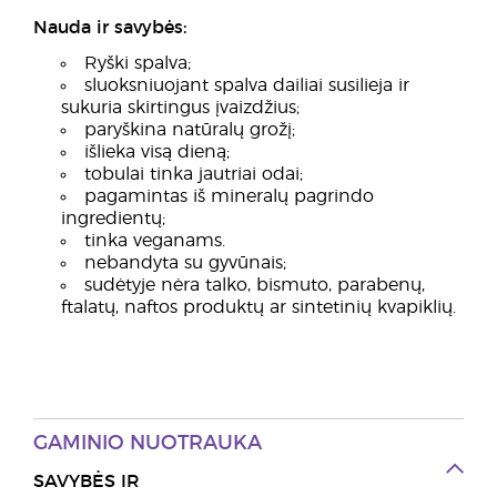
Nauda ir savybės:
Ryški spalva;
sluoksniuojant spalva dailiai susilieja ir
sukuria skirtingus įvaizdžius;
paryškina natūralų grožį;
išlieka visą dieną;
tobulai tinka jautriai odai;
pagamintas iš mineralų pagrindo
ingredientų;
tinka veganams.
nebandyta su gyvūnais;
sudėtyje nėra talko, bismuto, parabenų,
ftalatų, naftos produktų ar sintetinių kvapiklių.
GAMINIO NUOTRAUKA
SAVYBĖS IR