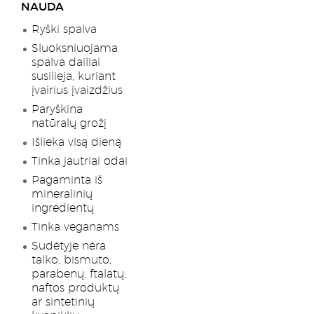
NAUDA
Ryški spalva
Sluoksniuojama
spalva dailiai
susilieja, kuriant
įvairius įvaizdžius
Paryškina
natūralų grožį
Išlieka visą dieną
Tinka jautriai odai
Pagaminta iš
mineralinių
ingredientų
Tinka veganams
Sudėtyje nėra
talko, bismuto,
parabenų, ftalatų,
naftos produktų
ar sintetinių