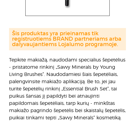
Šis produktas yra prieinamas tik
registruotiems BRAND partneriams arba
dalyvaujantiems Lojalumo programoje.
Tepkite makiažą, naudodami specialius šepetėlius
- pristatome rinkinį „Savvy Minerals by Young
Living Brushes“. Naudodamiesi šiais šepetėliais,
palengvinsite makiažo aplikaciją. Be to, jei jau
turite šepetėlių rinkinį „Essential Brush Set“, tai
puikus šansas jį papildyti bei atnaujinti
papildomais šepetėliais, tarp kurių - minkštas
makiažo pagrindo šepetėlis bei skaistalų šepetėlis,
puikiai tinkami tepti „Savvy Minerals“ kosmetiką.