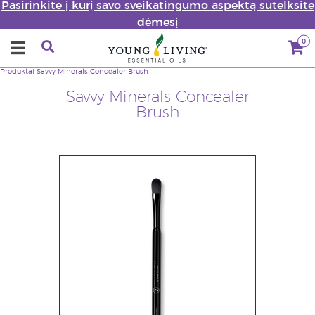
Pasirinkite į kurį savo sveikatingumo aspektą sutelksite
dėmesį
0
Produktai
Savvy Minerals Concealer Brush
Savvy Minerals Concealer
Brush