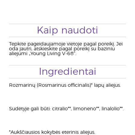
Kaip naudoti
Tepkite pageidaujamoje vietoje pagal poreikį. Jei
oda jautri, atskieskite pagal poreikį su baziniu
aliejumi „Young Living V-6®“.
Ingredientai
Rozmarinų (Rosmarinus officinalis)* lapų aliejus.
Sudėtyje gali būti: citralio**, limoneno**, linalolio**.
*Aukščiausios kokybės eterinis aliejus.