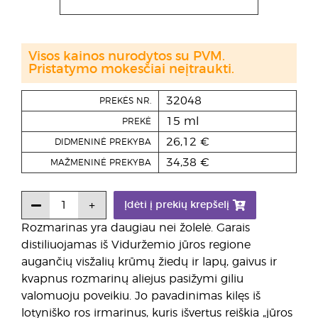
Visos kainos nurodytos su PVM.
Pristatymo mokesčiai neįtraukti.
32048
PREKĖS NR.
15 ml
PREKĖ
26,12 €
DIDMENINĖ PREKYBA
34,38 €
MAŽMENINĖ PREKYBA
Įdėti į prekių krepšelį
Rozmarinas yra daugiau nei žolelė. Garais
distiliuojamas iš Viduržemio jūros regione
augančių visžalių krūmų žiedų ir lapų, gaivus ir
kvapnus rozmarinų aliejus pasižymi giliu
valomuoju poveikiu. Jo pavadinimas kilęs iš
lotyniško ros irmarinus, kuris išvertus reiškia „jūros