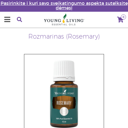
Pasirinkite į kurį savo sveikatingumo aspektą sutelksite
dėmesį
0
Rozmarinas (Rosemary)