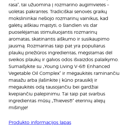
rasa“, tai užuomina į rozmarino augimvietes –
uolėtas pakrantes. Tradiciškai senovės graikų
mokslininkai nešiojo rozmarinų vainikus, kad
galėtų aiškiau mąstyti, o šiandien vis dar
puoselėjamas stimuliuojantis rozmarinų
aromatas, skatinantis aiškumo ir susikaupimo
jausmą. Rozmarinas taip pat yra populiarus
plaukų priežiūros ingredientas, mėgstamas dėl
sveikos plaukų ir galvos odos išvaizdos palaikymo.
Sumaišykite su „Young Living V-6® Enhanced
Vegetable Oil Complex“ ir mėgaukitės raminančiu
masažu arba įlašinkite į kūno prausiklį ir
mėgaukitės odą tausojančiu bei gardžiai
kvepiančiu palepinimu. Tai taip pat svarbus
ingredientas mūsų „Thieves®“ eterinių aliejų
mišinyje!
Produkto informacijos lapas