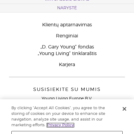
NARYSTĖ
Klientų aptarnavimas
Renginiai
„D. Gary Young“ fondas
„Young Living“ tinklaraštis
Karjera
SUSISIEKITE SU MUMIS
Young Living Europe B.V.
Peizerweg 97
By clicking “Accept All Cookies”, you agree to the
9727 AJ Groningen
storing of cookies on your device to enhance site
Netherlands
navigation, analyze site usage, and assist in our
marketing efforts.
Privacy Policy
Klientų aptarnavimas (nemokami skambučiai iš laidinių
telefonų Lietuvoje)
80030914