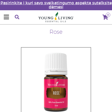
Pasirinkite į kurį savo sveikatingumo aspektą sutelksite
dėmesį
0
Rose