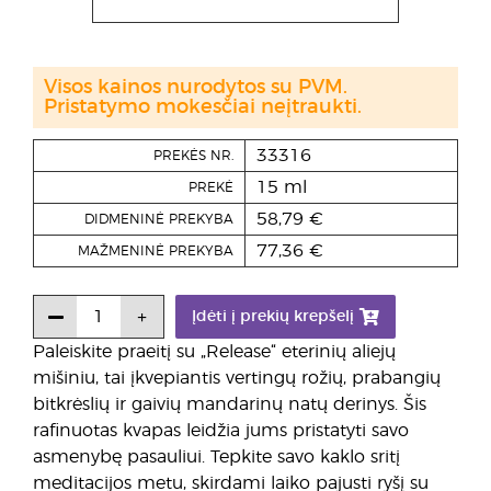
Visos kainos nurodytos su PVM.
Pristatymo mokesčiai neįtraukti.
33316
PREKĖS NR.
15 ml
PREKĖ
58,79 €
DIDMENINĖ PREKYBA
77,36 €
MAŽMENINĖ PREKYBA
Įdėti į prekių krepšelį
Paleiskite praeitį su „Release“ eterinių aliejų
mišiniu, tai įkvepiantis vertingų rožių, prabangių
bitkrėslių ir gaivių mandarinų natų derinys. Šis
rafinuotas kvapas leidžia jums pristatyti savo
asmenybę pasauliui. Tepkite savo kaklo sritį
meditacijos metu, skirdami laiko pajusti ryšį su