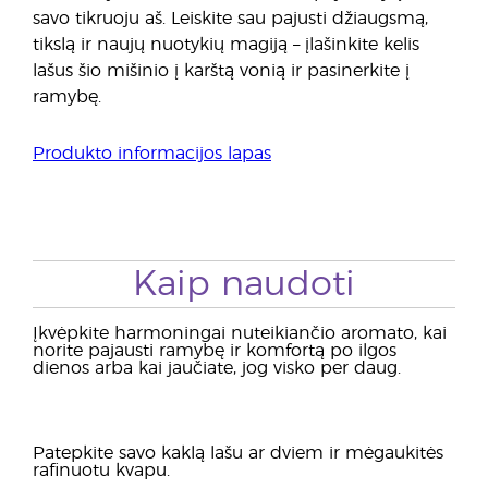
savo tikruoju aš. Leiskite sau pajusti džiaugsmą,
tikslą ir naujų nuotykių magiją – įlašinkite kelis
lašus šio mišinio į karštą vonią ir pasinerkite į
ramybę.
Produkto informacijos lapas
Kaip naudoti
Įkvėpkite harmoningai nuteikiančio aromato, kai
norite pajausti ramybę ir komfortą po ilgos
dienos arba kai jaučiate, jog visko per daug.
Patepkite savo kaklą lašu ar dviem ir mėgaukitės
rafinuotu kvapu.