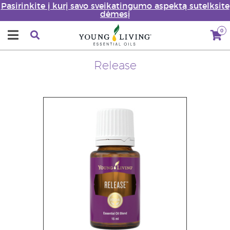
Pasirinkite į kurį savo sveikatingumo aspektą sutelksite
dėmesį
0
Release