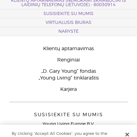
KLIENTŲ APTARNAVIMAS (NEMOKAMI SKAMBUČIAI IŠ
LAIDINIŲ TELEFONŲ LIETUVOJE) - 80030914
SUSISIEKITE SU MUMIS
VIRTUALUSIS BIURAS
NARYSTĖ
Klientų aptarnavimas
Renginiai
„D. Gary Young“ fondas
„Young Living“ tinklaraštis
Karjera
SUSISIEKITE SU MUMIS
Young Living Europe B.V.
Peizerweg 97
By clicking “Accept All Cookies”, you agree to the
9727 AJ Groningen