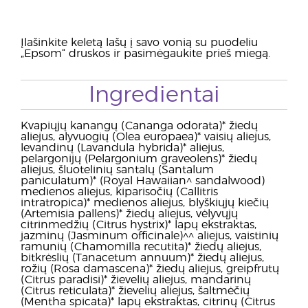
Įlašinkite keletą lašų į savo vonią su puodeliu
„Epsom“ druskos ir pasimėgaukite prieš miegą.
Ingredientai
Kvapiųjų kanangų (Cananga odorata)* žiedų
aliejus, alyvuogių (Olea europaea)* vaisių aliejus,
levandinų (Lavandula hybrida)* aliejus,
pelargonijų (Pelargonium graveolens)* žiedų
aliejus, šluotelinių santalų (Santalum
paniculatum)* (Royal Hawaiian^ sandalwood)
medienos aliejus, kiparisočių (Callitris
intratropica)* medienos aliejus, blyškiųjų kiečių
(Artemisia pallens)* žiedų aliejus, vėlyvųjų
citrinmedžių (Citrus hystrix)* lapų ekstraktas,
jazminų (Jasminum officinale)^^ aliejus, vaistinių
ramunių (Chamomilla recutita)* žiedų aliejus,
bitkrėslių (Tanacetum annuum)* žiedų aliejus,
rožių (Rosa damascena)* žiedų aliejus, greipfrutų
(Citrus paradisi)* žievelių aliejus, mandarinų
(Citrus reticulata)* žievelių aliejus, šaltmėčių
(Mentha spicata)* lapų ekstraktas, citrinų (Citrus