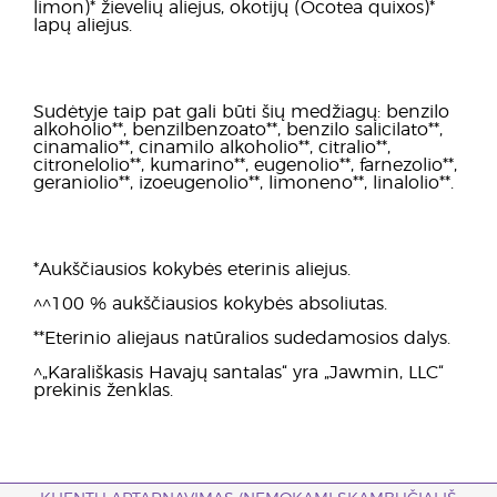
limon)* žievelių aliejus, okotijų (Ocotea quixos)*
lapų aliejus.
Sudėtyje taip pat gali būti šių medžiagų: benzilo
alkoholio**, benzilbenzoato**, benzilo salicilato**,
cinamalio**, cinamilo alkoholio**, citralio**,
citronelolio**, kumarino**, eugenolio**, farnezolio**,
geraniolio**, izoeugenolio**, limoneno**, linalolio**.
*Aukščiausios kokybės eterinis aliejus.
^^100 % aukščiausios kokybės absoliutas.
**Eterinio aliejaus natūralios sudedamosios dalys.
^„Karališkasis Havajų santalas“ yra „Jawmin, LLC“
prekinis ženklas.