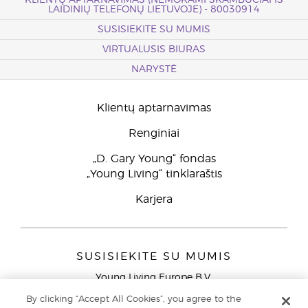
KLIENTŲ APTARNAVIMAS (NEMOKAMI SKAMBUČIAI IŠ
LAIDINIŲ TELEFONŲ LIETUVOJE) - 80030914
SUSISIEKITE SU MUMIS
VIRTUALUSIS BIURAS
NARYSTĖ
Klientų aptarnavimas
Renginiai
„D. Gary Young“ fondas
„Young Living“ tinklaraštis
Karjera
SUSISIEKITE SU MUMIS
Young Living Europe B.V.
Peizerweg 97
By clicking “Accept All Cookies”, you agree to the
9727 AJ Groningen