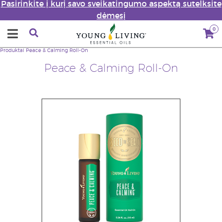
Pasirinkite į kurį savo sveikatingumo aspektą sutelksite
dėmesį
0
Produktai
Peace & Calming Roll-On
Peace & Calming Roll-On