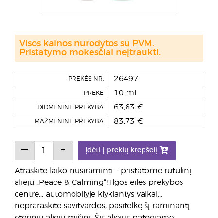
Visos kainos nurodytos su PVM.
Pristatymo mokesčiai neįtraukti.
26497
PREKĖS NR.
10 ml
PREKĖ
63,63 €
DIDMENINĖ PREKYBA
83,73 €
MAŽMENINĖ PREKYBA
Įdėti į prekių krepšelį
Atraskite laiko nusiraminti - pristatome rutulinį
aliejų „Peace & Calming“! Ilgos eilės prekybos
centre... automobilyje klykiantys vaikai...
nepraraskite savitvardos, pasitelkę šį raminantį
eterinių aliejų mišinį. Šis aliejus patogiame