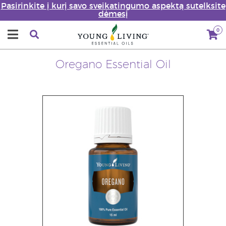
Pasirinkite į kurį savo sveikatingumo aspektą sutelksite
dėmesį
0
Oregano Essential Oil