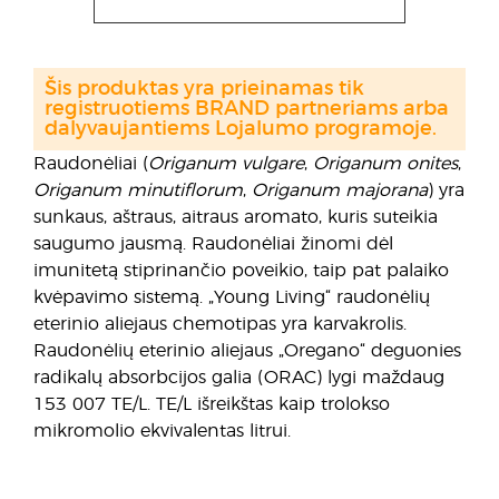
Šis produktas yra prieinamas tik
registruotiems BRAND partneriams arba
dalyvaujantiems Lojalumo programoje.
Raudonėliai (
Origanum vulgare
,
Origanum onites
,
Origanum minutiflorum
,
Origanum majorana
) yra
sunkaus, aštraus, aitraus aromato, kuris suteikia
saugumo jausmą. Raudonėliai žinomi dėl
imunitetą stiprinančio poveikio, taip pat palaiko
kvėpavimo sistemą. „Young Living“ raudonėlių
eterinio aliejaus chemotipas yra karvakrolis.
Raudonėlių eterinio aliejaus „Oregano“ deguonies
radikalų absorbcijos galia (ORAC) lygi maždaug
153 007 TE/L. TE/L išreikštas kaip trolokso
mikromolio ekvivalentas litrui.