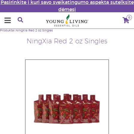
Pasirinkite į kurį savo sveikatingumo aspektą sutelksite
dėmesį
0
Produktai
NingXia Red 2 oz Singles
NingXia Red 2 oz Singles