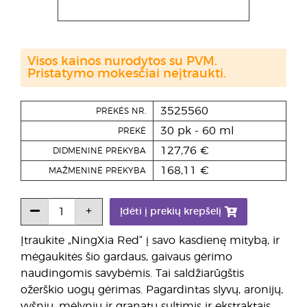
Visos kainos nurodytos su PVM.
Pristatymo mokesčiai neįtraukti.
3525560
PREKĖS NR.
30 pk - 60 ml
PREKĖ
127,76 €
DIDMENINĖ PREKYBA
168,11 €
MAŽMENINĖ PREKYBA
Įdėti į prekių krepšelį
Įtraukite „NingXia Red“ į savo kasdienę mitybą, ir
mėgaukitės šio gardaus, gaivaus gėrimo
naudingomis savybėmis. Tai saldžiarūgštis
ožerškio uogų gėrimas. Pagardintas slyvų, aronijų,
vyšnių, mėlynių ir granatų sultimis ir ekstraktais,