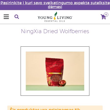
Pasirinkite į kurį savo sveikatingumo aspektą sutelksite
dėmesį
0
NingXia Dried Wolfberries