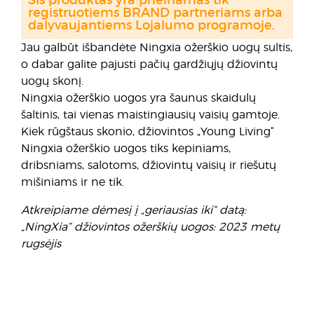
Šis produktas yra prieinamas tik
registruotiems BRAND partneriams arba
dalyvaujantiems Lojalumo programoje.
Jau galbūt išbandėte Ningxia ožerškio uogų sultis,
o dabar galite pajusti pačių gardžiųjų džiovintų
uogų skonį.
Ningxia ožerškio uogos yra šaunus skaidulų
šaltinis, tai vienas maistingiausių vaisių gamtoje.
Kiek rūgštaus skonio, džiovintos „Young Living“
Ningxia ožerškio uogos tiks kepiniams,
dribsniams, salotoms, džiovintų vaisių ir riešutų
mišiniams ir ne tik.
Atkreipiame dėmesį į „geriausias iki“ datą:
„NingXia“ džiovintos ožerškių uogos: 2023 metų
rugsėjis