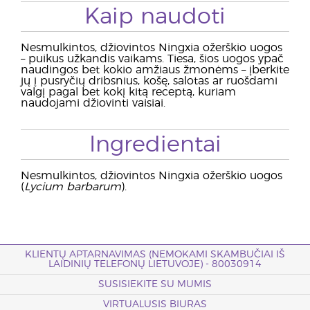
Kaip naudoti
Nesmulkintos, džiovintos Ningxia ožerškio uogos
– puikus užkandis vaikams. Tiesa, šios uogos ypač
naudingos bet kokio amžiaus žmonėms – įberkite
jų į pusryčių dribsnius, košę, salotas ar ruošdami
valgį pagal bet kokį kitą receptą, kuriam
naudojami džiovinti vaisiai.
Ingredientai
Nesmulkintos, džiovintos Ningxia ožerškio uogos
(
Lycium barbarum
).
KLIENTŲ APTARNAVIMAS (NEMOKAMI SKAMBUČIAI IŠ
LAIDINIŲ TELEFONŲ LIETUVOJE) - 80030914
SUSISIEKITE SU MUMIS
VIRTUALUSIS BIURAS