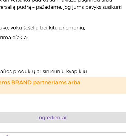
ek universalios pudros su makiažo pagrindu arba
ersalią pudrą – pažadame, jog jums pavyks susikurti
uko, vokų šešėlių bei kitų priemonių;
orimą efektą;
aftos produktų ar sintetinių kvapiklių.
otiems BRAND partneriams arba
Ingredientai