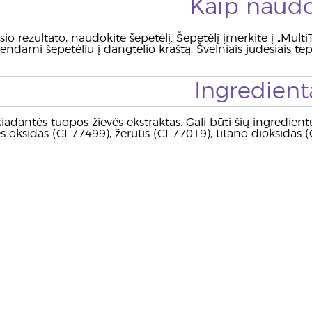
Kaip naudo
sio rezultato, naudokite šepetėlį. Šepetėlį įmerkite į „Mult
sendami šepetėliu į dangtelio kraštą. Švelniais judesiais tep
Ingredient
iadantės tuopos žievės ekstraktas. Gali būti šių ingredientų
s oksidas (CI 77499), žėrutis (CI 77019), titano dioksidas (