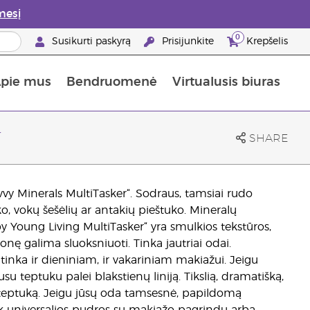
mesį
0
Susikurti paskyrą
Prisijunkite
Krepšelis
pie mus
Bendruomenė
Virtualusis biuras
gyti: 50% nuolaida odos priežiūros produktams
Informacija apie maistines medžiagas
„Young Living“ maisto papildų vadovas
Kaip naudoti eterinius aliejus
„Young Living“ narystės privalumai
r
SHARE
avvy Minerals MultiTasker“. Sodraus, tamsiai rudo
o, vokų šešėlių ar antakių pieštuko. Mineralų
y Young Living MultiTasker“ yra smulkios tekstūros,
monę galima sluoksniuoti. Tinka jautriai odai.
ą, tinka ir dieniniam, ir vakariniam makiažui. Jeigu
su teptuku palei blakstienų liniją. Tikslią, dramatišką,
ę teptuką. Jeigu jūsų oda tamsesnė, papildomą