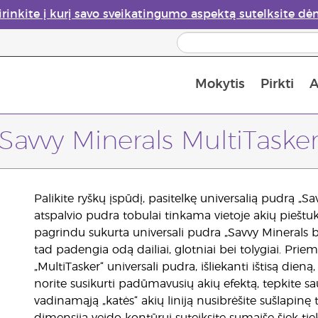
irinkite į kurį savo sveikatingumo aspektą sutelksite dė
Mokytis
Pirkti
A
Apie eterinių aliejų garintuvus
Paskutinė galimybė įsi
Savvy Minerals MultiTaske
Palikite ryškų įspūdį, pasitelkę universalią pudrą „S
atspalvio pudra tobulai tinkama vietoje akių pieštuk
pagrindu sukurta universali pudra „Savvy Minerals b
tad padengia odą dailiai, glotniai bei tolygiai. Prie
„MultiTasker“ universali pudra, išliekanti ištisą dien
norite susikurti padūmavusių akių efektą, tepkite sau
vadinamąją „katės“ akių liniją nusibrėšite sušlapin