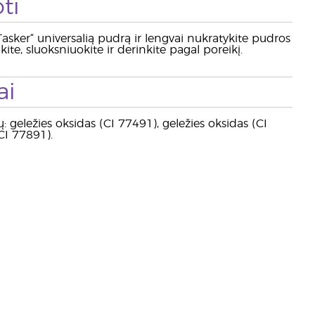
ti
iTasker“ universalią pudrą ir lengvai nukratykite pudros
kite, sluoksniuokite ir derinkite pagal poreikį.
ai
: geležies oksidas (CI 77491), geležies oksidas (CI
CI 77891).