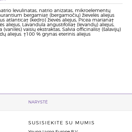
 natrio levulinatas, natrio anizatas, mikroelementų
 aurantium bergamia† (bergamočių) žievelės aliejus
us atlantica† (kedro) žievės aliejus, Picea mariana†
ės aliejus, Lavandula angustifolia† (levandų) aliejus,
a (vanilės) vaisių ekstraktas, Salvia officinalis† (šalavijų)
dų aliejus. †100 % grynas eterinis aliejus
NARYSTĖ
SUSISIEKITE SU MUMIS