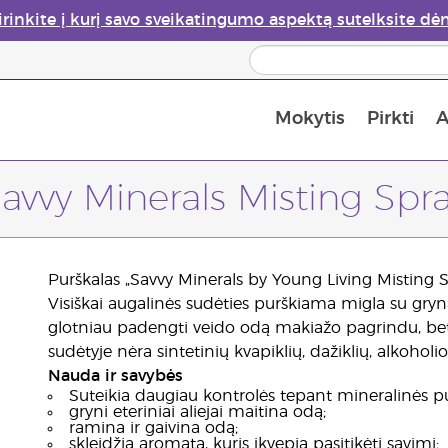
irinkite į kurį savo sveikatingumo aspektą sutelksite dė
Mokytis
Pirkti
A
Apie eterinių aliejų garintuvus
Paskutinė galimybė įsi
avvy Minerals Misting Spr
Purškalas „Savvy Minerals by Young Living Misting S
Visiškai augalinės sudėties purškiama migla su grynai
glotniau padengti veido odą makiažo pagrindu, bet i
sudėtyje nėra sintetinių kvapiklių, dažiklių, alkoholi
Nauda ir savybės
Suteikia daugiau kontrolės tepant mineralinės p
gryni eteriniai aliejai maitina odą;
ramina ir gaivina odą;
skleidžia aromatą, kuris įkvepia pasitikėti savimi;