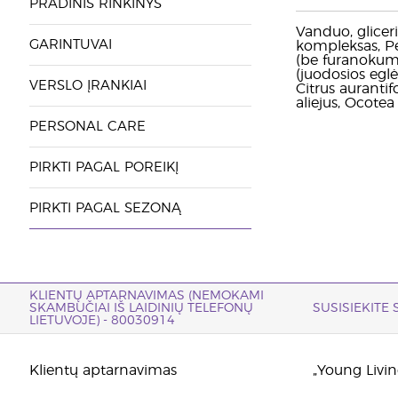
PRADINIS RINKINYS
Vanduo, gliceri
GARINTUVAI
kompleksas, Pe
(be furanokumar
(juodosios eglė
VERSLO ĮRANKIAI
Citrus aurantifol
aliejus, Ocotea
PERSONAL CARE
PIRKTI PAGAL POREIKĮ
PIRKTI PAGAL SEZONĄ
KLIENTŲ APTARNAVIMAS (NEMOKAMI
SKAMBUČIAI IŠ LAIDINIŲ TELEFONŲ
SUSISIEKITE
LIETUVOJE) - 80030914
Klientų aptarnavimas
„Young Living