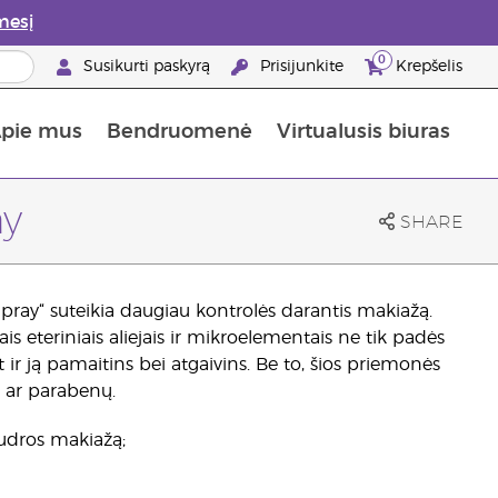
mesį
0
Susikurti paskyrą
Prisijunkite
Krepšelis
pie mus
Bendruomenė
Virtualusis biuras
gyti: 50% nuolaida odos priežiūros produktams
Informacija apie maistines medžiagas
„Young Living“ maisto papildų vadovas
Kaip naudoti eterinius aliejus
„Young Living“ narystės privalumai
ay
SHARE
pray“ suteikia daugiau kontrolės darantis makiažą.
s eteriniais aliejais ir mikroelementais ne tik padės
r ją pamaitins bei atgaivins. Be to, šios priemonės
o ar parabenų.
udros makiažą;