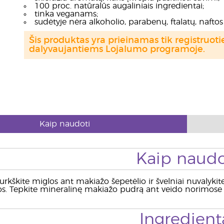
100 proc. natūralūs augaliniais ingredientai;
tinka veganams;
sudėtyje nėra alkoholio, parabenų, ftalatų, naftos 
Šis produktas yra prieinamas tik registru
dalyvaujantiems Lojalumo programoje.
Kaip naudoti
Kaip naudo
urkškite miglos ant makiažo šepetėlio ir švelniai nuvalyki
. Tepkite mineralinę makiažo pudrą ant veido norimose vi
Ingredient