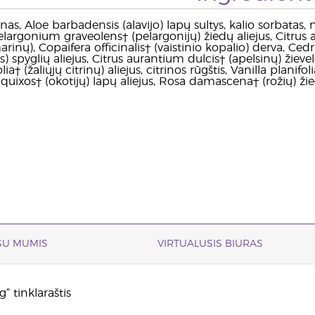
nas, Aloe barbadensis (alavijo) lapų sultys, kalio sorbatas,
largonium graveolens† (pelargonijų) žiedų aliejus, Citrus
inų), Copaifera officinalis† (vaistinio kopalio) derva, Cedr
s) spyglių aliejus, Citrus aurantium dulcis† (apelsinų) žievel
ia† (žaliųjų citrinų) aliejus, citrinos rūgštis, Vanilla planifoli
 quixos† (okotijų) lapų aliejus, Rosa damascena† (rožių) žie
 SU MUMIS
VIRTUALUSIS BIURAS
“ tinklaraštis