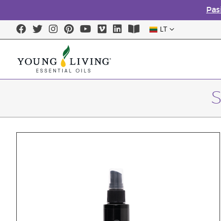
Pas
LT
S