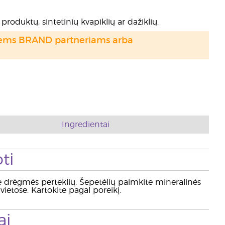
produktų, sintetinių kvapiklių ar dažiklių.
otiems BRAND partneriams arba
Ingredientai
ti
te drėgmės perteklių. Šepetėlių paimkite mineralinės
etose. Kartokite pagal poreikį.
ai